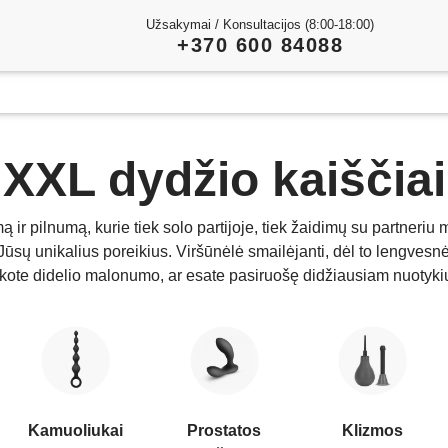
Užsakymai / Konsultacijos (8:00-18:00)
+370 600 84088
XXL dydžio kaiščiai
 ir pilnumą, kurie tiek solo partijoje, tiek žaidimų su partneriu m
 Jūsų unikalius poreikius. Viršūnėlė smailėjanti, dėl to lengvesn
eškote didelio malonumo, ar esate pasiruošę didžiausiam nuotykiu
Kamuoliukai
Prostatos
Klizmos