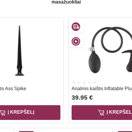
masažuokliai
tis Ass Spike
Analinis kaištis Inflatable Pl
39.95 €
Į KREPŠELĮ
Į KREPŠEL