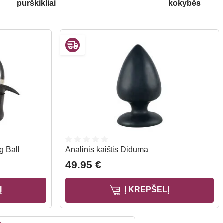
purškikliai
kokybės
ug Ball
Analinis kaištis Diduma
49.95 €
Į
Į KREPŠELĮ