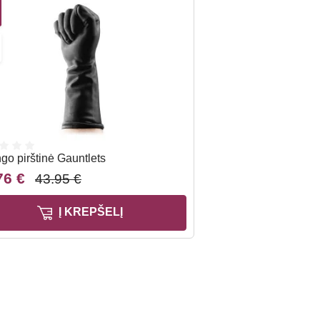
ngo pirštinė Gauntlets
76 €
43.95 €
Į KREPŠELĮ