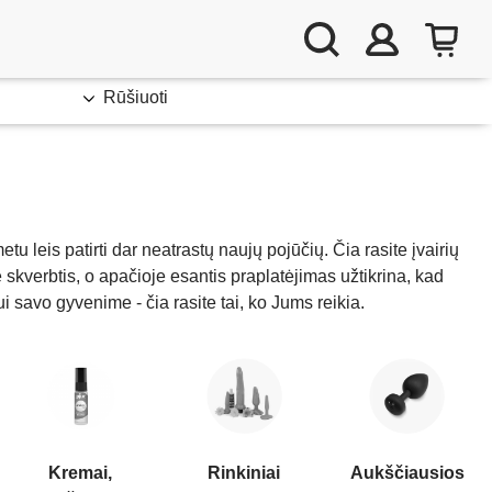
Rūšiuoti
etu leis patirti dar neatrastų naujų pojūčių. Čia rasite įvairių
ė skverbtis, o apačioje esantis praplatėjimas užtikrina, kad
i savo gyvenime - čia rasite tai, ko Jums reikia.
Kremai,
Rinkiniai
Aukščiausios