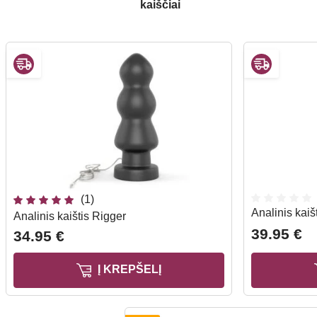
kaiščiai
(1)
Analinis kaiš
Analinis kaištis Rigger
39.95 €
34.95 €
Į KREPŠELĮ