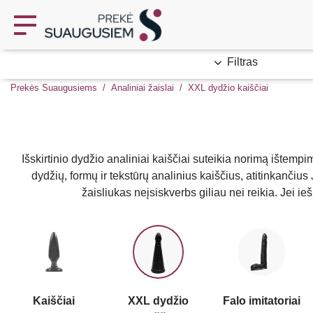
Filtras
Prekės Suaugusiems
Analiniai žaislai
XXL dydžio kaiščiai
Išskirtinio dydžio analiniai kaiščiai suteikia norimą ištempimą
dydžių, formų ir tekstūrų analinius kaiščius, atitinkančius
žaisliukas neįsiskverbs giliau nei reikia. Jei i
Kaiščiai
XXL dydžio
Falo imitatoriai