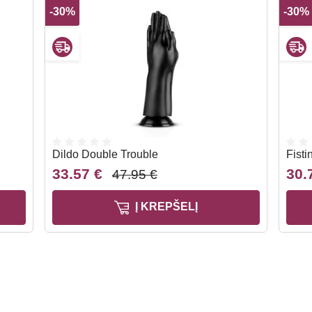
-30%
-30%
Dildo Double Trouble
Fisti
33.57 €
30.
47.95 €
Į KREPŠELĮ