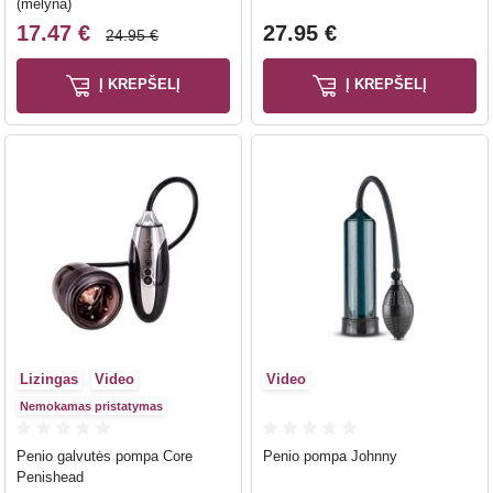
(mėlyna)
17.47 €
27.95 €
24.95 €
Į KREPŠELĮ
Į KREPŠELĮ
Lizingas
Video
Video
Nemokamas pristatymas
Penio galvutės pompa Core
Penio pompa Johnny
Penishead