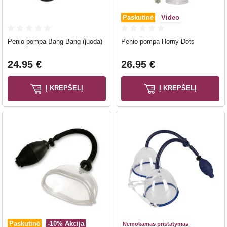
Paskutinė
Video
Penio pompa Bang Bang (juoda)
Penio pompa Horny Dots
24.95 €
26.95 €
Į KREPŠELĮ
Į KREPŠELĮ
Paskutinė
-10%
Akcija
Nemokamas pristatymas