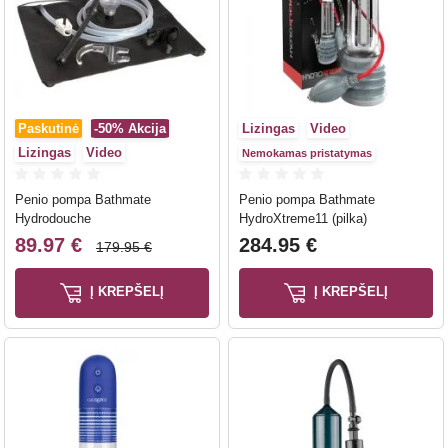
Paskutinė
-50%
Akcija
Lizingas
Video
Lizingas
Video
Nemokamas pristatymas
Penio pompa Bathmate
Penio pompa Bathmate
Hydrodouche
HydroXtreme11 (pilka)
89.97 €
284.95 €
179.95 €
Į KREPŠELĮ
Į KREPŠELĮ