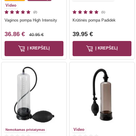
Video
(2)
(1)
Vaginos pompa High Intensity
Krūtinės pompa Padidėk
36.86 €
39.95 €
40.95 €
Į KREPŠELĮ
Į KREPŠELĮ
Video
Nemokamas pristatymas