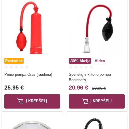
Paskutinė
-30%
Akcija
Video
Penio pompa Oras (raudona)
Spenelių ir klitorio pompa
Beginner's
25.95 €
20.96 €
29.95 €
Į KREPŠELĮ
Į KREPŠELĮ