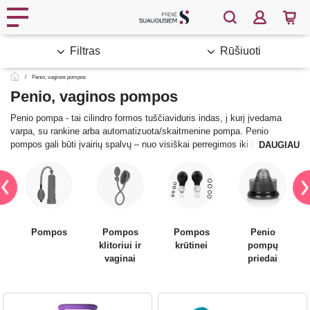
Filtras
Rūšiuoti
Penio, vaginos pompos
Penio, vaginos pompos
Penio pompa - tai cilindro formos tuščiaviduris indas, į kurį įvedama
varpa, su rankine arba automatizuota/skaitmenine pompa. Penio
pompos gali būti įvairių spalvų – nuo visiškai perregimos iki juodos,
DAUGIAU
dažniausiai gaminamos iš plastiko. Kai kurių cilindro dalis su matavimo
skale, kad būtų lengviau įvertinti rezultatą. Dalis pompų turi ir guminius
antgalius su siaura anga peniui įvesti, kad būtų paprasčiau naudotis
prietaisu ir būtų didesnis efektas. Kai kuriais atvejais, pompos būna su
vibruojančiais kiaušinėliais-kulkomis, didesniam malonumui patirti arba
su varpos žiedu, ilgiau trunkančiai erekcijai išlaikyti.
Pompos
Pompos
Pompos
Penio
Au
klitoriui ir
krūtinei
pompų
Norite sužinoti, kaip naudotis penio pompa? Skaitykite straipsnyje
vaginai
priedai
Penio pompa - penio didinimui
.