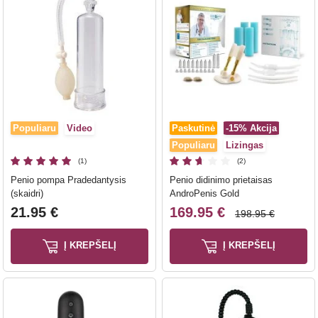
Populiaru
Video
Paskutinė
-15%
Akcija
Populiaru
Lizingas
(1)
(2)
Penio pompa Pradedantysis
Penio didinimo prietaisas
(skaidri)
AndroPenis Gold
21.95 €
169.95 €
198.95 €
Į KREPŠELĮ
Į KREPŠELĮ