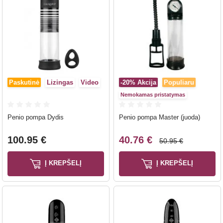
Paskutinė
Lizingas
Video
-20%
Akcija
Populiaru
Nemokamas pristatymas
Penio pompa Dydis
Penio pompa Master (juoda)
100.95 €
40.76 €
50.95 €
Į KREPŠELĮ
Į KREPŠELĮ