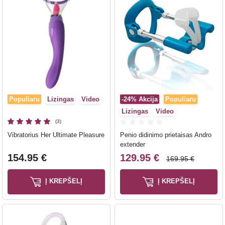
Populiaru
Lizingas
Video
-24%
Akcija
Populiaru
Lizingas
Video
(3)
Vibratorius Her Ultimate Pleasure
Penio didinimo prietaisas Andro
extender
154.95 €
129.95 €
169.95 €
Į KREPŠELĮ
Į KREPŠELĮ