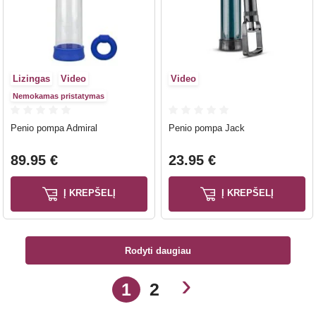
Lizingas
Video
Video
Nemokamas pristatymas
Penio pompa Admiral
Penio pompa Jack
89.95 €
23.95 €
Į KREPŠELĮ
Į KREPŠELĮ
Rodyti daugiau
›
1
2