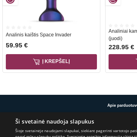
Analiniai ka
Analinis kaištis Space Invader
(juodi)
59.95 €
228.95 €
Į KREPŠELĮ
Apie parduotuv
Ši svetainė naudoja slapukus
Apie mus
Atsiliepimai
Šioje svetainėje naudojami slapukai, siekiant pagerinti vartotojo pat
Blogas
pagal mūsų slapukų politiką. Svetainėje pateikta informacija skirt