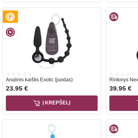
Analinis kaištis Exotic (juodas)
Rinkinys Nex
23.95 €
39.95 €
Į KREPŠELĮ