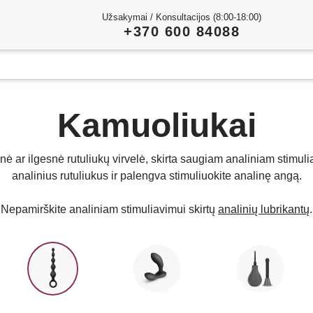
Užsakymai / Konsultacijos (8:00-18:00)
+370 600 84088
Kamuoliukai
esnė ar ilgesnė rutuliukų virvelė, skirta saugiam analiniam stimu
analinius rutuliukus ir palengva stimuliuokite analinę angą.
Nepamirškite analiniam stimuliavimui skirtų
analinių lubrikantų
.