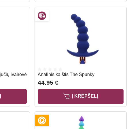
jūčių įvairovė
Analinis kaištis The Spunky
44.95 €
Į
Į KREPŠELĮ