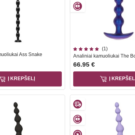
(1)
muoliukai Ass Snake
Analiniai kamuoliukai The B
66.95 €
Į KREPŠELĮ
Į KREPŠEL