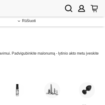
Rūšiuoti
liavimui. Padvigubinkite malonumą - lytinio akto metu įveskite