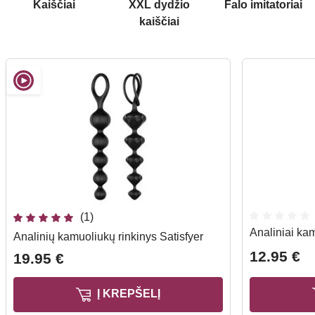
Kaiščiai
XXL dydžio
Falo imitatoriai
kaiščiai
(1)
Analiniai ka
Analinių kamuoliukų rinkinys Satisfyer
12.95 €
19.95 €
Į KREPŠELĮ