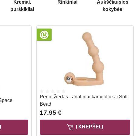
Kremai,
Rinkiniai
Aukščiausios
purškikliai
kokybės
Penio žiedas - analiniai kamuoliukai Soft
 Space
Bead
17.95 €
Į
Į KREPŠELĮ