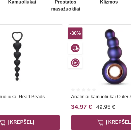
Kamuoliukai
Prostatos
Klizmos
masažuokliai
-30%
muoliukai Heart Beads
Analiniai kamuoliukai Outer
34.97 €
49.95 €
Į KREPŠELĮ
Į KREPŠEL