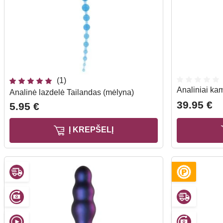
(1)
Analiniai ka
Analinė lazdelė Tailandas (mėlyna)
39.95 €
5.95 €
Į KREPŠELĮ