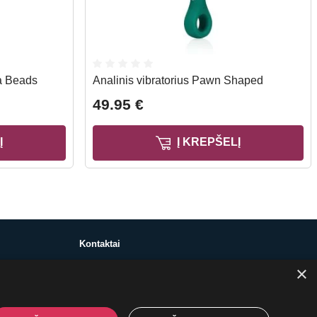
a Beads
Analinis vibratorius Pawn Shaped
49.95 €
Į
Į KREPŠELĮ
Kontaktai
×
+370 650 88860
prekes@suaugusiems.lt