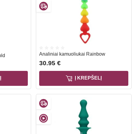
Analiniai kamuoliukai Rainbow
old
30.95 €
Į
Į KREPŠELĮ