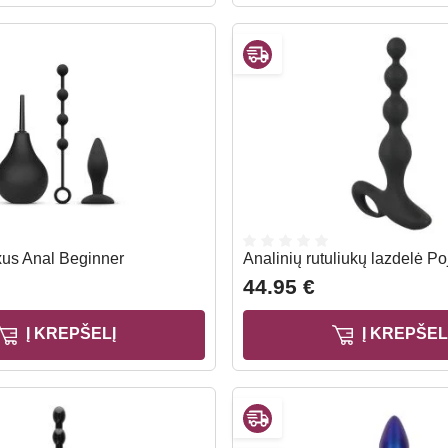
us Anal Beginner
Analinių rutuliukų lazdelė Po
44.95 €
Į KREPŠELĮ
Į KREPŠEL