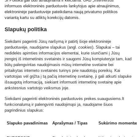
Ši Politika gali būti atnaujinama ir keičiama.
UAB „Interversus“
informuos elektroninės parduotuvės lankytojus apie atnaujinimus,
elektroninėje parduotuvėje pateikdama naują privatumo politikos
variantą kartu su atliktų korekcijų datomis.
Slapukų politika
Siekdami pagerinti Jūsų naršymą ir patirtį šioje elektroninėje
parduotuvėje, naudojame slapukus (angl.
cookies
). Slapukai – tai
nedidelės apimties informacijos elementai, kurie siunčiami į Jūsų
įrenginį iš internetinės svetainės ir saugomi Jūsų kompiuteryje tam, kad
būtų palengvintas naudojimasis mūsų internetine svetaine bei
pritaikytas interneto svetainės turinys prie naudotojų poreikių. Kai
vartotojas vėl grįžta į tą pačią internetinę svetainę, ji gali atkurti slapuke
išsaugotą informaciją, siekiant informuoti internetinę svetainę apie
ankstesnius vartotojo veiksmus joje.
Siekdami pagerinti elektroninės parduotuvės prekes.suaugusiems.lt
funkcionalumą ir palengvinti naudojimąsi ja, naudojame šiuos
pagrindinius slapukus:
Slapuko pavadinimas
Aprašymas / Tipas
Sukūrimo momenta