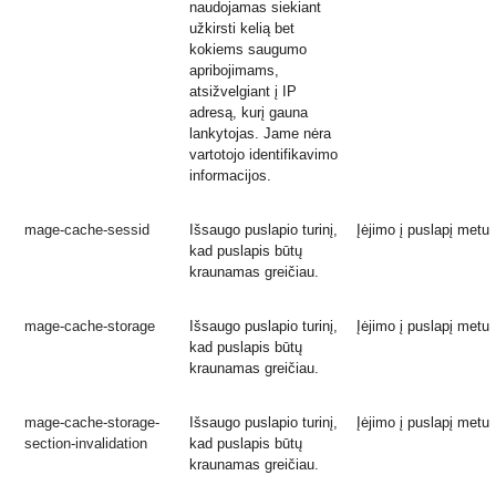
naudojamas siekiant
užkirsti kelią bet
kokiems saugumo
apribojimams,
atsižvelgiant į IP
adresą, kurį gauna
lankytojas. Jame nėra
vartotojo identifikavimo
informacijos.
mage-cache-sessid
Išsaugo puslapio turinį,
Įėjimo į puslapį metu
kad puslapis būtų
kraunamas greičiau.
mage-cache-storage
Išsaugo puslapio turinį,
Įėjimo į puslapį metu
kad puslapis būtų
kraunamas greičiau.
mage-cache-storage-
Išsaugo puslapio turinį,
Įėjimo į puslapį metu
section-invalidation
kad puslapis būtų
kraunamas greičiau.