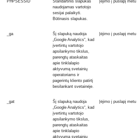
PHPSESSID
Standartinis slapukas
Įėjimo į puslapį metu
naudojamas vartotojo
sesijai palaikyti.
Būtinasis slapukas.
_ga
Šį slapuką naudoja
Įėjimo į puslapį metu
„Google Analytics“, kad
įvertintų vartotojo
apsilankymo tikslus,
parengtų ataskaitas
apie tinklalapio
aktyvumą svetainių
operatoriams ir
pagerintų kliento patirtį
besilankant svetainėje.
_gat
Šį slapuką naudoja
Įėjimo į puslapį metu
„Google Analytics“, kad
įvertintų vartotojo
apsilankymo tikslus,
parengtų ataskaitas
apie tinklalapio
aktyvumą svetainių