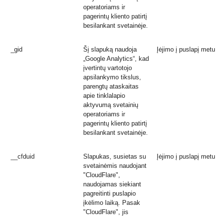
operatoriams ir
pagerintų kliento patirtį
besilankant svetainėje.
_gid
Šį slapuką naudoja
Įėjimo į puslapį metu
„Google Analytics“, kad
įvertintų vartotojo
apsilankymo tikslus,
parengtų ataskaitas
apie tinklalapio
aktyvumą svetainių
operatoriams ir
pagerintų kliento patirtį
besilankant svetainėje.
__cfduid
Slapukas, susietas su
Įėjimo į puslapį metu
svetainėmis naudojant
"CloudFlare",
naudojamas siekiant
pagreitinti puslapio
įkėlimo laiką. Pasak
"CloudFlare", jis