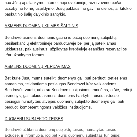
nuo Jūsų apsilankymo internetinėje svetainėje, rezervavimo bei/ar
užsakymo formų užpildymo, Jūsų paklausimo gavimo dienos, ar kitokio
paskutinio šalių dalykinio santykio.
ASMENS DUOMENŲ KILMĖS ŠALTINIS
Bendrovė asmens duomenis gauna iš pačių duomenų subjektų,
besilankančių elektroninėje parduotuvėje bei per ją pateikiamas
užklausas, paklausimus, užpildytas krepšelyje esančias rezervacijos
ir/ar užsakymo formas.
ASMENS DUOMENŲ PERDAVIMAS
Bet kurie Jūsų mums suteikti duomenys gali būti perduoti tretiesiems
asmenims, teikiantiems paslaugas Bendrovei ir/ar veikiantiems
Bendrovės vardu, arba su Bendrove susijusioms įmonėms, o šie, tretieji
asmenys, gali tokius asmens duomenis tvarkyti. Teisės aktuose
tiesiogiai numatytais atvejais duomenų subjekto duomenys gali būti
perduoti kompetentingoms valdžios institucijoms.
DUOMENŲ SUBJEKTO TEISĖS
Bendrovė užtikrina duomenų subjektų teises, numatytas teisės
aktuose, ir informuoja, jog bet kuris duomenų subjektas turi teisę: