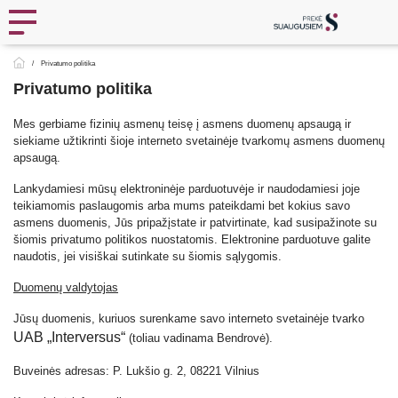
Privatumo politika
Privatumo politika
Mes gerbiame fizinių asmenų teisę į asmens duomenų apsaugą ir
siekiame užtikrinti šioje interneto svetainėje tvarkomų asmens duomenų
apsaugą.
Lankydamiesi mūsų elektroninėje parduotuvėje ir naudodamiesi joje
teikiamomis paslaugomis arba mums pateikdami bet kokius savo
asmens duomenis, Jūs pripažįstate ir patvirtinate, kad susipažinote su
šiomis privatumo politikos nuostatomis. Elektronine parduotuve galite
naudotis, jei visiškai sutinkate su šiomis sąlygomis.
Duomenų valdytojas
Jūsų duomenis, kuriuos surenkame savo interneto svetainėje tvarko
UAB „Interversus“
(toliau vadinama Bendrovė).
Buveinės adresas: P. Lukšio g. 2, 08221 Vilnius