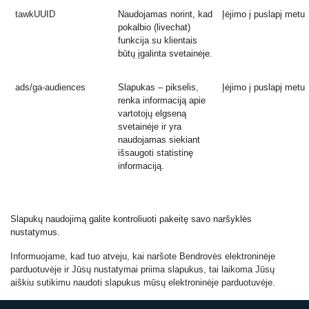
tawkUUID
Naudojamas norint, kad
Įėjimo į puslapį metu
pokalbio (livechat)
funkcija su klientais
būtų įgalinta svetainėje.
ads/ga-audiences
Slapukas – pikselis,
Įėjimo į puslapį metu
renka informaciją apie
vartotojų elgseną
svetainėje ir yra
naudojamas siekiant
išsaugoti statistinę
informaciją.
Slapukų naudojimą galite kontroliuoti pakeitę savo naršyklės
nustatymus.
Informuojame, kad tuo atveju, kai naršote Bendrovės elektroninėje
parduotuvėje ir Jūsų nustatymai priima slapukus, tai laikoma Jūsų
aiškiu sutikimu naudoti slapukus mūsų elektroninėje parduotuvėje.