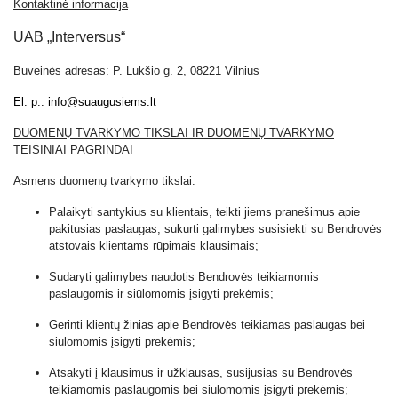
Kontaktinė informacija
UAB „Interversus“
Buveinės adresas: P. Lukšio g. 2, 08221 Vilnius
El. p.:
info@suaugusiems.lt
DUOMENŲ TVARKYMO TIKSLAI IR DUOMENŲ TVARKYMO
TEISINIAI PAGRINDAI
Asmens duomenų tvarkymo tikslai:
Palaikyti santykius su klientais, teikti jiems pranešimus apie
pakitusias paslaugas, sukurti galimybes susisiekti su Bendrovės
atstovais klientams rūpimais klausimais;
Sudaryti galimybes naudotis Bendrovės teikiamomis
paslaugomis ir siūlomomis įsigyti prekėmis;
Gerinti klientų žinias apie Bendrovės teikiamas paslaugas bei
siūlomomis įsigyti prekėmis;
Atsakyti į klausimus ir užklausas, susijusias su Bendrovės
teikiamomis paslaugomis bei siūlomomis įsigyti prekėmis;