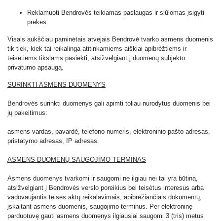
Reklamuoti Bendrovės teikiamas paslaugas ir siūlomas įsigyti
prekes.
Visais aukščiau paminėtais atvejais Bendrovė tvarko asmens duomenis
tik tiek, kiek tai reikalinga atitinkamiems aiškiai apibrėžtiems ir
teisėtiems tikslams pasiekti, atsižvelgiant į duomenų subjekto
privatumo apsaugą.
SURINKTI ASMENS DUOMENYS
Bendrovės surinkti duomenys gali apimti toliau nurodytus duomenis bei
jų pakeitimus:
asmens vardas, pavardė, telefono numeris, elektroninio pašto adresas,
pristatymo adresas, IP adresas.
ASMENS DUOMENŲ SAUGOJIMO TERMINAS
Asmens duomenys tvarkomi ir saugomi ne ilgiau nei tai yra būtina,
atsižvelgiant į Bendrovės verslo poreikius bei teisėtus interesus arba
vadovaujantis teisės aktų reikalavimais, apibrėžiančiais dokumentų,
įskaitant asmens duomenis, saugojimo terminus. Per elektroninę
parduotuvę gauti asmens duomenys ilgiausiai saugomi 3 (tris) metus