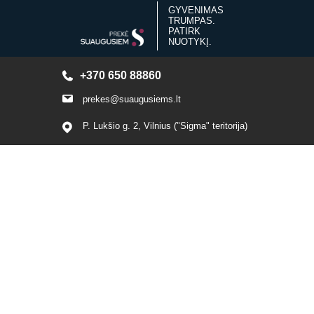
GYVENIMAS
TRUMPAS.
PATIRK
NUOTYKĮ.
+370 650 88860
prekes@suaugusiems.lt
P. Lukšio g. 2, Vilnius ("Sigma" teritorija)