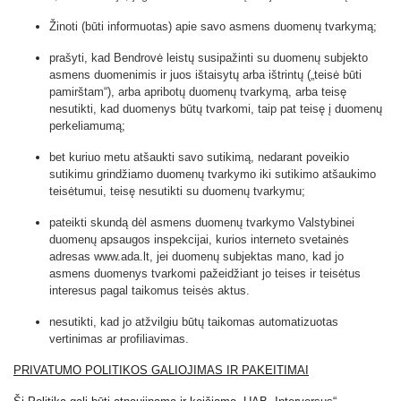
Žinoti (būti informuotas) apie savo asmens duomenų tvarkymą;
prašyti, kad Bendrovė leistų susipažinti su duomenų subjekto
asmens duomenimis ir juos ištaisytų arba ištrintų („teisė būti
pamirštam“), arba apribotų duomenų tvarkymą, arba teisę
nesutikti, kad duomenys būtų tvarkomi, taip pat teisę į duomenų
perkeliamumą;
bet kuriuo metu atšaukti savo sutikimą, nedarant poveikio
sutikimu grindžiamo duomenų tvarkymo iki sutikimo atšaukimo
teisėtumui, teisę nesutikti su duomenų tvarkymu;
pateikti skundą dėl asmens duomenų tvarkymo Valstybinei
duomenų apsaugos inspekcijai, kurios interneto svetainės
adresas www.ada.lt, jei duomenų subjektas mano, kad jo
asmens duomenys tvarkomi pažeidžiant jo teises ir teisėtus
interesus pagal taikomus teisės aktus.
nesutikti, kad jo atžvilgiu būtų taikomas automatizuotas
vertinimas ar profiliavimas.
PRIVATUMO POLITIKOS GALIOJIMAS IR PAKEITIMAI