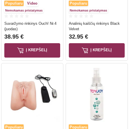
Populiaru
Video
Populiaru
Nemokamas pristatymas
Nemokamas pristatymas
Suvaržymo rinkinys Ouch! Nr.4
Analinių kaiščių rinkinys Black
(juodas)
Velvet
38.95 €
32.95 €
Į KREPŠELĮ
Į KREPŠELĮ
Populiaru
Populiaru