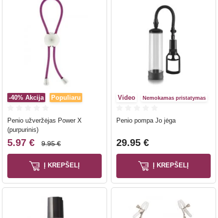
-40%
Akcija
Populiaru
Video
Nemokamas pristatymas
Penio užveržėjas Power X
Penio pompa Jo jėga
(purpurinis)
5.97 €
29.95 €
9.95 €
Į KREPŠELĮ
Į KREPŠELĮ