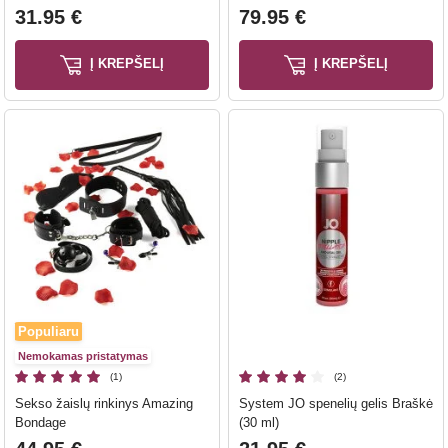
31.95 €
79.95 €
Į KREPŠELĮ
Į KREPŠELĮ
Populiaru
Nemokamas pristatymas
(1)
(2)
Sekso žaislų rinkinys Amazing
System JO spenelių gelis Braškė
Bondage
(30 ml)