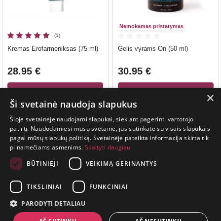
Nemokamas pristatymas
(1)
Kremas Erofarmeniksas (75 ml)
Gelis vyrams On (50 ml)
28.95 €
30.95 €
×
Į KREPŠELĮ
Į KREPŠELĮ
Ši svetainė naudoja slapukus
Šioje svetainėje naudojami slapukai, siekiant pagerinti vartotojo
patirtį. Naudodamiesi mūsų svetaine, jūs sutinkate su visais slapukais
pagal mūsų slapukų politiką. Svetainėje pateikta informacija skirta tik
GYVENIMAS
pilnamečiams asmenims.
Skaityti daugiau
TRUMPAS.
PATIRK
BŪTINIEJI
VEIKIMĄ GERINANTYS
NUOTYKĮ.
TIKSLINIAI
FUNKCINIAI
+370 650 88860
PARODYTI DETALIAU
prekes@suaugusiems.lt