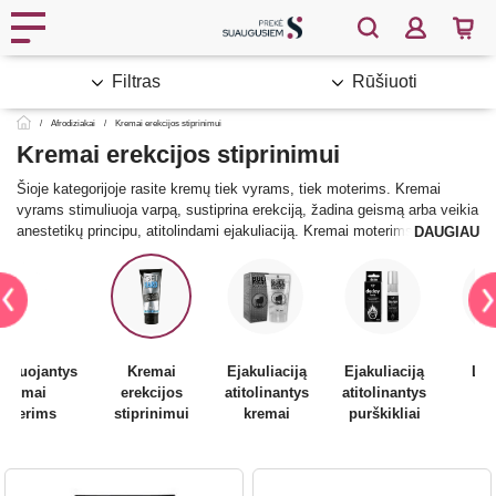
Filtras
Rūšiuoti
Afrodiziakai
Kremai erekcijos stiprinimui
Kremai erekcijos stiprinimui
Šioje kategorijoje rasite kremų tiek vyrams, tiek moterims. Kremai
vyrams stimuliuoja varpą, sustiprina erekciją, žadina geismą arba veikia
anestetikų principu, atitolindami ejakuliaciją. Kremai moterims
DAUGIAU
suintensyvina pojūčius klitorio ir lytinių lūpų srityje, padidina seksualinį
jautrumą, geismą partneriui ir sustiprina malonumą oralinio ir vaginalinio
sekso metu. Dauguma šių kremų sukelia malonius šiltus ir/arba šaltus
dilgčiojimus.
Kremai
Ejakuliaciją
Ejakuliaciją
Lašiukai
kremai
erekcijos
atitolinantys
atitolinantys
vy
oterims
stiprinimui
kremai
purškikliai