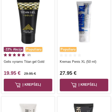
-33%
Akcija
Populiaru
Populiaru
(2)
Gelis vyrams Titan gel Gold
Kremas Penis XL (50 ml)
19.95 €
27.95 €
29.95 €
Į KREPŠELĮ
Į KREPŠELĮ