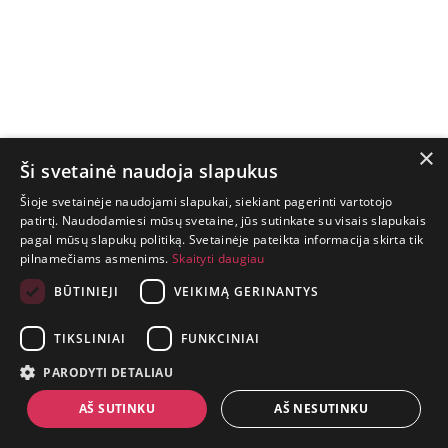
×
Ši svetainė naudoja slapukus
Šioje svetainėje naudojami slapukai, siekiant pagerinti vartotojo
patirtį. Naudodamiesi mūsų svetaine, jūs sutinkate su visais slapukais
pagal mūsų slapukų politiką. Svetainėje pateikta informacija skirta tik
GYVENIMAS
pilnamečiams asmenims.
Skaityti daugiau
TRUMPAS.
PATIRK
BŪTINIEJI
VEIKIMĄ GERINANTYS
NUOTYKĮ.
TIKSLINIAI
FUNKCINIAI
+370 650 88860
PARODYTI DETALIAU
prekes@suaugusiems.lt
AŠ SUTINKU
AŠ NESUTINKU
P. Lukšio g. 2, Vilnius ("Sigma" teritorija)