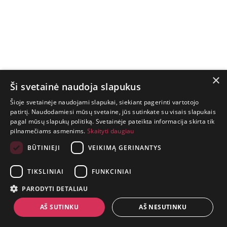
×
Ši svetainė naudoja slapukus
Šioje svetainėje naudojami slapukai, siekiant pagerinti vartotojo
patirtį. Naudodamiesi mūsų svetaine, jūs sutinkate su visais slapukais
pagal mūsų slapukų politiką. Svetainėje pateikta informacija skirta tik
GYVENIMAS
pilnamečiams asmenims.
Skaityti daugiau
TRUMPAS.
PATIRK
BŪTINIEJI
VEIKIMĄ GERINANTYS
NUOTYKĮ.
TIKSLINIAI
FUNKCINIAI
+370 650 88860
PARODYTI DETALIAU
prekes@suaugusiems.lt
AŠ SUTINKU
AŠ NESUTINKU
P. Lukšio g. 2, Vilnius ("Sigma" teritorija)