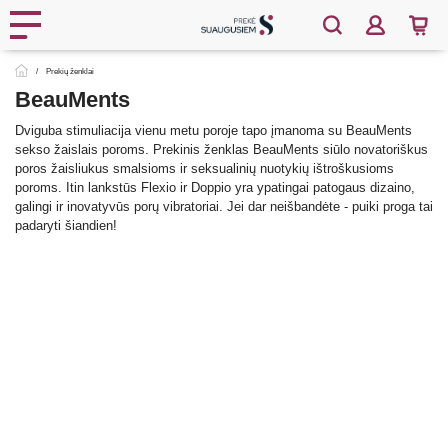
Prekių ženklai
BeauMents
Dviguba stimuliacija vienu metu poroje tapo įmanoma su BeauMents
sekso žaislais poroms. Prekinis ženklas BeauMents siūlo novatoriškus
poros žaisliukus smalsioms ir seksualinių nuotykių ištroškusioms
poroms. Itin lankstūs Flexio ir Doppio yra ypatingai patogaus dizaino,
galingi ir inovatyvūs porų vibratoriai. Jei dar neišbandėte - puiki proga tai
padaryti šiandien!