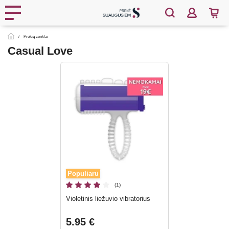
Prekių ženklai
Casual Love
Populiaru
(1)
Violetinis liežuvio vibratorius
5.95 €