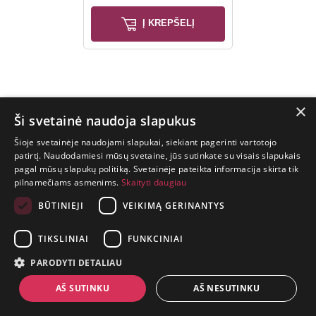
Į KREPŠELĮ
×
Ši svetainė naudoja slapukus
Šioje svetainėje naudojami slapukai, siekiant pagerinti vartotojo
patirtį. Naudodamiesi mūsų svetaine, jūs sutinkate su visais slapukais
pagal mūsų slapukų politiką. Svetainėje pateikta informacija skirta tik
GYVENIMAS
pilnamečiams asmenims.
Skaityti daugiau
TRUMPAS.
PATIRK
BŪTINIEJI
VEIKIMĄ GERINANTYS
NUOTYKĮ.
TIKSLINIAI
FUNKCINIAI
+370 650 88860
PARODYTI DETALIAU
prekes@suaugusiems.lt
AŠ SUTINKU
AŠ NESUTINKU
P. Lukšio g. 2, Vilnius ("Sigma" teritorija)