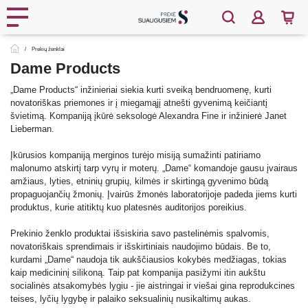
Prekių ženklai
Dame Products
„Dame Products“ inžinieriai siekia kurti sveiką bendruomenę, kurti
novatoriškas priemones ir į miegamąjį atnešti gyvenimą keičiantį
švietimą. Kompaniją įkūrė seksologė Alexandra Fine ir inžinierė Janet
Lieberman.
Įkūrusios kompaniją merginos turėjo misiją sumažinti patiriamo
malonumo atskirtį tarp vyrų ir moterų. „Dame“ komandoje gausu įvairaus
amžiaus, lyties, etninių grupių, kilmės ir skirtingą gyvenimo būdą
propaguojančių žmonių. Įvairūs žmonės laboratorijoje padeda jiems kurti
produktus, kurie atitiktų kuo platesnės auditorijos poreikius.
Prekinio ženklo produktai išsiskiria savo pastelinėmis spalvomis,
novatoriškais sprendimais ir išskirtiniais naudojimo būdais. Be to,
kurdami „Dame“ naudoja tik aukščiausios kokybės medžiagas, tokias
kaip medicininį silikoną. Taip pat kompanija pasižymi itin aukštu
socialinės atsakomybės lygiu - jie aistringai ir viešai gina reprodukcines
teises, lyčių lygybę ir palaiko seksualinių nusikaltimų aukas.