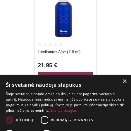
Lubrikantas Aloe (118 ml)
21.95 €
×
Į KREPŠELĮ
Ši svetainė naudoja slapukus
Šioje svetainėje naudojami slapukai, siekiant pagerinti vartotojo
patirtį. Naudodamiesi mūsų svetaine, jūs sutinkate su visais slapukais
pagal mūsų slapukų politiką. Svetainėje pateikta informacija skirta tik
GYVENIMAS
pilnamečiams asmenims.
Skaityti daugiau
TRUMPAS.
PATIRK
BŪTINIEJI
VEIKIMĄ GERINANTYS
NUOTYKĮ.