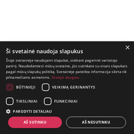
×
Ši svetainė naudoja slapukus
Šioje svetainėje naudojami slapukai, siekiant pagerinti vartotojo
patirtį. Naudodamiesi mūsų svetaine, jūs sutinkate su visais slapukais
pagal mūsų slapukų politiką. Svetainėje pateikta informacija skirta tik
GYVENIMAS
pilnamečiams asmenims.
Skaityti daugiau
TRUMPAS.
PATIRK
BŪTINIEJI
VEIKIMĄ GERINANTYS
NUOTYKĮ.
TIKSLINIAI
FUNKCINIAI
+370 650 88860
PARODYTI DETALIAU
prekes@suaugusiems.lt
AŠ SUTINKU
AŠ NESUTINKU
P. Lukšio g. 2, Vilnius ("Sigma" teritorija)