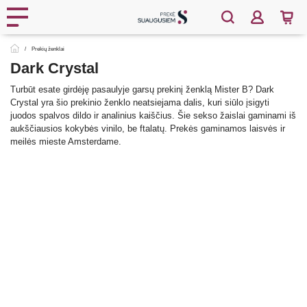
Prekių ženklai
Dark Crystal
Turbūt esate girdėję pasaulyje garsų prekinį ženklą Mister B? Dark
Crystal yra šio prekinio ženklo neatsiejama dalis, kuri siūlo įsigyti
juodos spalvos dildo ir analinius kaiščius. Šie sekso žaislai gaminami iš
aukščiausios kokybės vinilo, be ftalatų. Prekės gaminamos laisvės ir
meilės mieste Amsterdame.