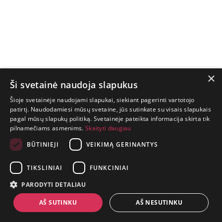
×
Ši svetainė naudoja slapukus
Šioje svetainėje naudojami slapukai, siekiant pagerinti vartotojo
patirtį. Naudodamiesi mūsų svetaine, jūs sutinkate su visais slapukais
pagal mūsų slapukų politiką. Svetainėje pateikta informacija skirta tik
GYVENIMAS
pilnamečiams asmenims.
Skaityti daugiau
TRUMPAS.
PATIRK
BŪTINIEJI
VEIKIMĄ GERINANTYS
NUOTYKĮ.
TIKSLINIAI
FUNKCINIAI
+370 650 88860
PARODYTI DETALIAU
prekes@suaugusiems.lt
AŠ SUTINKU
AŠ NESUTINKU
P. Lukšio g. 2, Vilnius ("Sigma" teritorija)