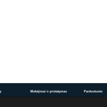
ę
Mokėjimai ir pristatymas
Parduotuvės
Mokėjimai ir pristatymas
Vilnius