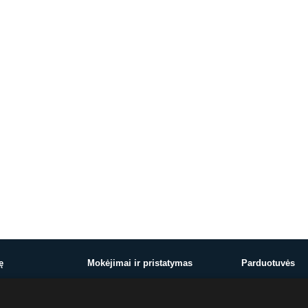
ę
Mokėjimai ir pristatymas
Parduotuvės
Mokėjimai ir pristatymas
Vilnius