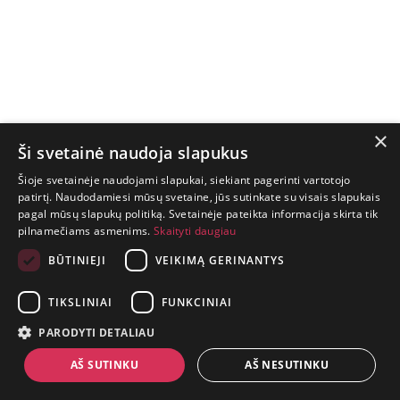
×
Ši svetainė naudoja slapukus
Šioje svetainėje naudojami slapukai, siekiant pagerinti vartotojo
patirtį. Naudodamiesi mūsų svetaine, jūs sutinkate su visais slapukais
pagal mūsų slapukų politiką. Svetainėje pateikta informacija skirta tik
GYVENIMAS
pilnamečiams asmenims.
Skaityti daugiau
TRUMPAS.
PATIRK
BŪTINIEJI
VEIKIMĄ GERINANTYS
NUOTYKĮ.
TIKSLINIAI
FUNKCINIAI
+370 650 88860
PARODYTI DETALIAU
prekes@suaugusiems.lt
AŠ SUTINKU
AŠ NESUTINKU
P. Lukšio g. 2, Vilnius ("Sigma" teritorija)