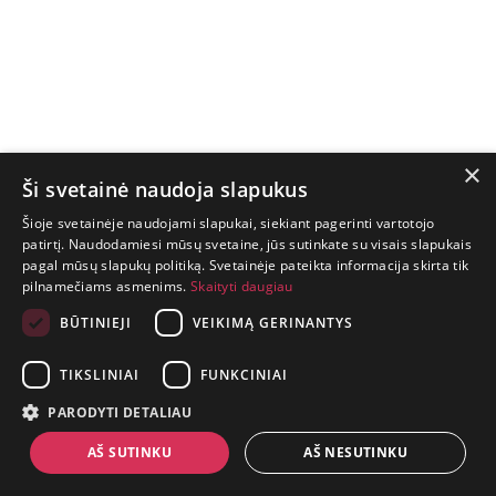
×
Ši svetainė naudoja slapukus
Šioje svetainėje naudojami slapukai, siekiant pagerinti vartotojo
patirtį. Naudodamiesi mūsų svetaine, jūs sutinkate su visais slapukais
pagal mūsų slapukų politiką. Svetainėje pateikta informacija skirta tik
GYVENIMAS
pilnamečiams asmenims.
Skaityti daugiau
TRUMPAS.
PATIRK
BŪTINIEJI
VEIKIMĄ GERINANTYS
NUOTYKĮ.
TIKSLINIAI
FUNKCINIAI
+370 650 88860
PARODYTI DETALIAU
prekes@suaugusiems.lt
AŠ SUTINKU
AŠ NESUTINKU
P. Lukšio g. 2, Vilnius ("Sigma" teritorija)