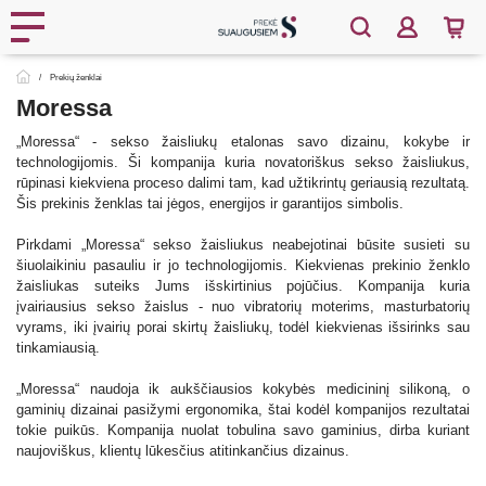
Prekių ženklai
Moressa
„Moressa“ - sekso žaisliukų etalonas savo dizainu, kokybe ir
technologijomis. Ši kompanija kuria novatoriškus sekso žaisliukus,
rūpinasi kiekviena proceso dalimi tam, kad užtikrintų geriausią rezultatą.
Šis prekinis ženklas tai jėgos, energijos ir garantijos simbolis.
Pirkdami „Moressa“ sekso žaisliukus neabejotinai būsite susieti su
šiuolaikiniu pasauliu ir jo technologijomis. Kiekvienas prekinio ženklo
žaisliukas suteiks Jums išskirtinius pojūčius. Kompanija kuria
įvairiausius sekso žaislus - nuo vibratorių moterims, masturbatorių
vyrams, iki įvairių porai skirtų žaisliukų, todėl kiekvienas išsirinks sau
tinkamiausią.
„Moressa“ naudoja ik aukščiausios kokybės medicininį silikoną, o
gaminių dizainai pasižymi ergonomika, štai kodėl kompanijos rezultatai
tokie puikūs. Kompanija nuolat tobulina savo gaminius, dirba kuriant
naujoviškus, klientų lūkesčius atitinkančius dizainus.