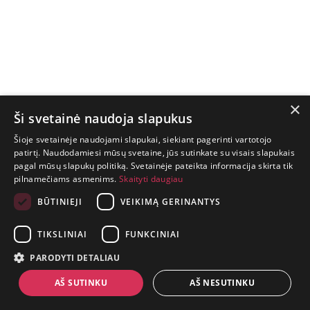
×
Ši svetainė naudoja slapukus
Šioje svetainėje naudojami slapukai, siekiant pagerinti vartotojo
patirtį. Naudodamiesi mūsų svetaine, jūs sutinkate su visais slapukais
pagal mūsų slapukų politiką. Svetainėje pateikta informacija skirta tik
GYVENIMAS
pilnamečiams asmenims.
Skaityti daugiau
TRUMPAS.
PATIRK
BŪTINIEJI
VEIKIMĄ GERINANTYS
NUOTYKĮ.
TIKSLINIAI
FUNKCINIAI
+370 650 88860
PARODYTI DETALIAU
prekes@suaugusiems.lt
AŠ SUTINKU
AŠ NESUTINKU
P. Lukšio g. 2, Vilnius ("Sigma" teritorija)