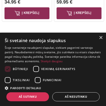
34.95 €
59.95 €
Į KREPŠELĮ
Į KREPŠELĮ
×
Ši svetainė naudoja slapukus
Šioje svetainėje naudojami slapukai, siekiant pagerinti vartotojo
patirtį. Naudodamiesi mūsų svetaine, jūs sutinkate su visais slapukais
pagal mūsų slapukų politiką. Svetainėje pateikta informacija skirta tik
GYVENIMAS
pilnamečiams asmenims.
Skaityti daugiau
TRUMPAS.
PATIRK
BŪTINIEJI
VEIKIMĄ GERINANTYS
NUOTYKĮ.
TIKSLINIAI
FUNKCINIAI
+370 650 88860
PARODYTI DETALIAU
prekes@suaugusiems.lt
AŠ SUTINKU
AŠ NESUTINKU
P. Lukšio g. 2, Vilnius ("Sigma" teritorija)