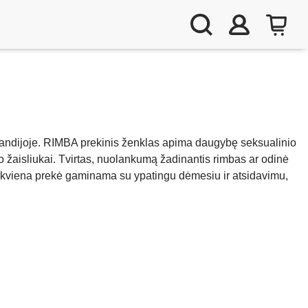
Olandijoje. RIMBA prekinis ženklas apima daugybę seksualinio
so žaisliukai. Tvirtas, nuolankumą žadinantis rimbas ar odinė
iekviena prekė gaminama su ypatingu dėmesiu ir atsidavimu,