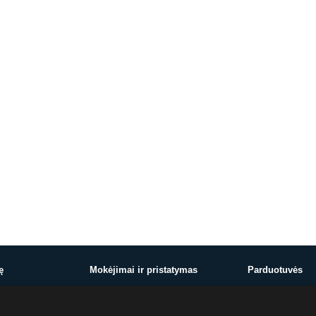
ę
Mokėjimai ir pristatymas
Parduotuvės
Mokėjimai ir pristatymas
Vilnius