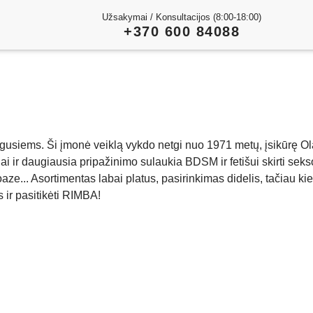
Užsakymai / Konsultacijos (8:00-18:00)
+370 600 84088
ugusiems. Ši įmonė veiklą vykdo netgi nuo 1971 metų, įsikūrę 
ai ir daugiausia pripažinimo sulaukia BDSM ir fetišui skirti sek
e... Asortimentas labai platus, pasirinkimas didelis, tačiau k
 ir pasitikėti RIMBA!