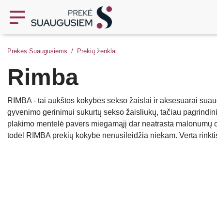
Prekės Suaugusiems
Prekių ženklai
Rimba
RIMBA - tai aukštos kokybės sekso žaislai ir aksesuarai sua
gyvenimo gerinimui sukurtų sekso žaisliukų, tačiau pagrindini
plakimo mentelė pavers miegamąjį dar neatrasta malonumų oaz
todėl RIMBA prekių kokybė nenusileidžia niekam. Verta rinktis