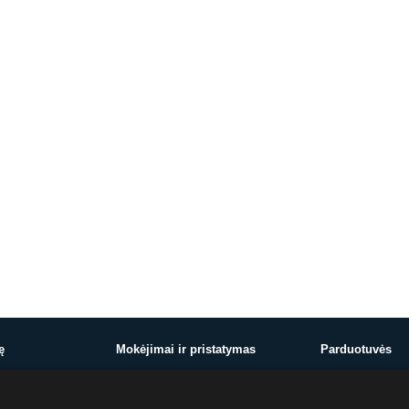
ę
Mokėjimai ir pristatymas
Parduotuvės
Mokėjimai ir pristatymas
Vilnius