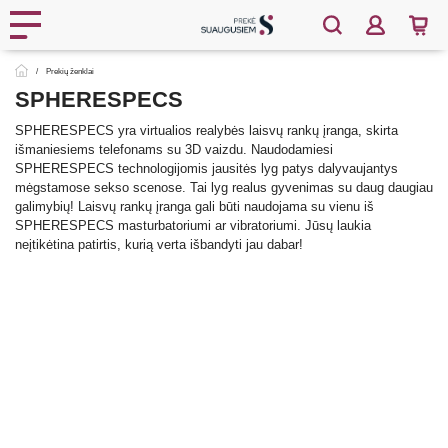
Prekių ženklai
SPHERESPECS
SPHERESPECS yra virtualios realybės laisvų rankų įranga, skirta
išmaniesiems telefonams su 3D vaizdu. Naudodamiesi
SPHERESPECS technologijomis jausitės lyg patys dalyvaujantys
mėgstamose sekso scenose. Tai lyg realus gyvenimas su daug daugiau
galimybių! Laisvų rankų įranga gali būti naudojama su vienu iš
SPHERESPECS masturbatoriumi ar vibratoriumi. Jūsų laukia
neįtikėtina patirtis, kurią verta išbandyti jau dabar!