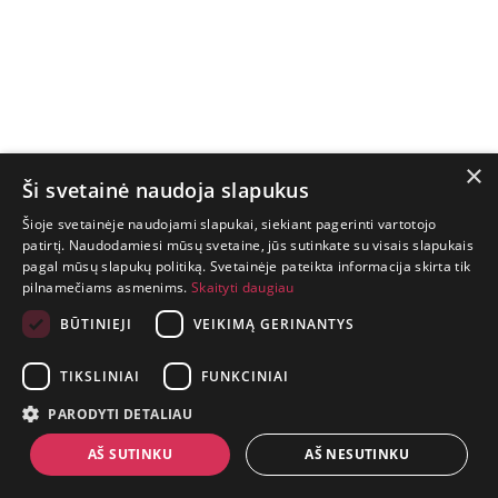
×
Ši svetainė naudoja slapukus
Šioje svetainėje naudojami slapukai, siekiant pagerinti vartotojo
patirtį. Naudodamiesi mūsų svetaine, jūs sutinkate su visais slapukais
pagal mūsų slapukų politiką. Svetainėje pateikta informacija skirta tik
GYVENIMAS
pilnamečiams asmenims.
Skaityti daugiau
TRUMPAS.
PATIRK
BŪTINIEJI
VEIKIMĄ GERINANTYS
NUOTYKĮ.
TIKSLINIAI
FUNKCINIAI
+370 650 88860
PARODYTI DETALIAU
prekes@suaugusiems.lt
AŠ SUTINKU
AŠ NESUTINKU
P. Lukšio g. 2, Vilnius ("Sigma" teritorija)