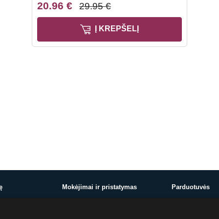
20.96 €
29.95 €
Į KREPŠELĮ
ę
Mokėjimai ir pristatymas
Parduotuvės
Mokėjimai ir pristatymas
Vilnius