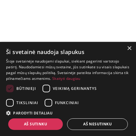
×
Ši svetainė naudoja slapukus
Šioje svetainėje naudojami slapukai, siekiant pagerinti vartotojo
patirtį. Naudodamiesi mūsų svetaine, jūs sutinkate su visais slapukais
pagal mūsų slapukų politiką. Svetainėje pateikta informacija skirta tik
GYVENIMAS
pilnamečiams asmenims.
Skaityti daugiau
TRUMPAS.
PATIRK
BŪTINIEJI
VEIKIMĄ GERINANTYS
NUOTYKĮ.
TIKSLINIAI
FUNKCINIAI
+370 650 88860
PARODYTI DETALIAU
prekes@suaugusiems.lt
AŠ SUTINKU
AŠ NESUTINKU
P. Lukšio g. 2, Vilnius ("Sigma" teritorija)