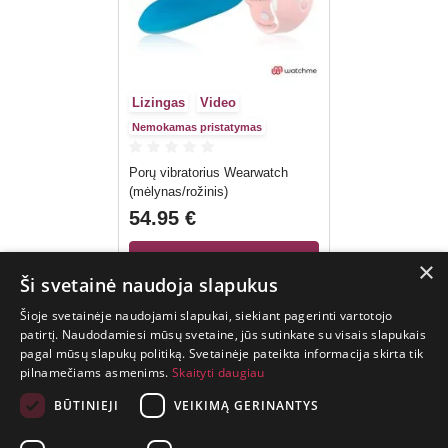
Lizingas
Video
Nemokamas pristatymas
Porų vibratorius Wearwatch
(mėlynas/rožinis)
54.95 €
×
Į KREPŠELĮ
Ši svetainė naudoja slapukus
Šioje svetainėje naudojami slapukai, siekiant pagerinti vartotojo
patirtį. Naudodamiesi mūsų svetaine, jūs sutinkate su visais slapukais
pagal mūsų slapukų politiką. Svetainėje pateikta informacija skirta tik
GYVENIMAS
pilnamečiams asmenims.
Skaityti daugiau
TRUMPAS.
PATIRK
BŪTINIEJI
VEIKIMĄ GERINANTYS
NUOTYKĮ.