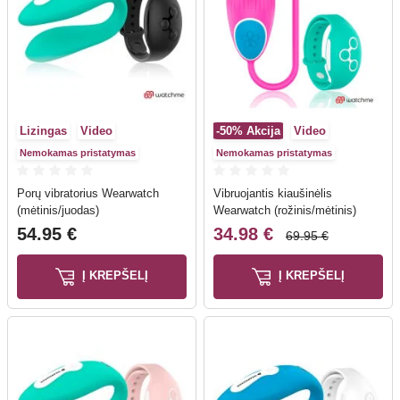
Lizingas
Video
-50%
Akcija
Video
Nemokamas pristatymas
Nemokamas pristatymas
Porų vibratorius Wearwatch
Vibruojantis kiaušinėlis
(mėtinis/juodas)
Wearwatch (rožinis/mėtinis)
54.95 €
34.98 €
69.95 €
Į KREPŠELĮ
Į KREPŠELĮ