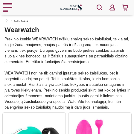
Prekių ženklai
Wearwatch
Prekinio ženklo WEARWATCH ryškių spalvų sekso žaisliukai, teikia tai,
ką jie žada: naujoves, naujas patirtis ir džiaugsmą tiek naudojantis
vienam, tiek poroje. Europos gyvenimo būdo prekės ženklas atspindi
šiuolaikines koncepcijas ir žaislus suaugusiems su patraukliais dizaino
elementais. Estetika ir funkcijos čia neatsiejamos.
WEARWATCH nori ne tik gaminti įprastus sekso žaisliukus, bet ir
pagerinti naudojimo patirtį. Tai itin aukštas tikslas, kurio kompanija
siekia nuolat. Visi žaislai yra aukštos kokybės ir suteikia smagumo ir
įvairovės kiekvienam. Prekinio ženklo produktai skirti bet kokios lyties ir
orientacijos žmonėms, norintiems juoktis, jaustis gerai ir linksmintis.
Visuose jų žaisliukuose yra speciali WatchMe technologija, kuri itin
palengvina sekso žaisliukų naudojimą ir daro juos išmaniais.