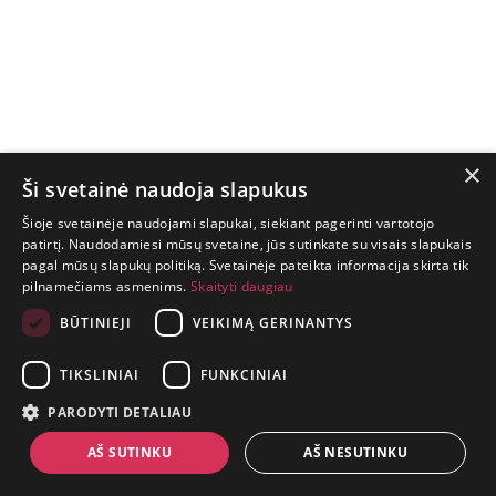
×
Ši svetainė naudoja slapukus
Šioje svetainėje naudojami slapukai, siekiant pagerinti vartotojo
patirtį. Naudodamiesi mūsų svetaine, jūs sutinkate su visais slapukais
pagal mūsų slapukų politiką. Svetainėje pateikta informacija skirta tik
GYVENIMAS
pilnamečiams asmenims.
Skaityti daugiau
TRUMPAS.
PATIRK
BŪTINIEJI
VEIKIMĄ GERINANTYS
NUOTYKĮ.
TIKSLINIAI
FUNKCINIAI
+370 650 88860
PARODYTI DETALIAU
prekes@suaugusiems.lt
AŠ SUTINKU
AŠ NESUTINKU
P. Lukšio g. 2, Vilnius ("Sigma" teritorija)