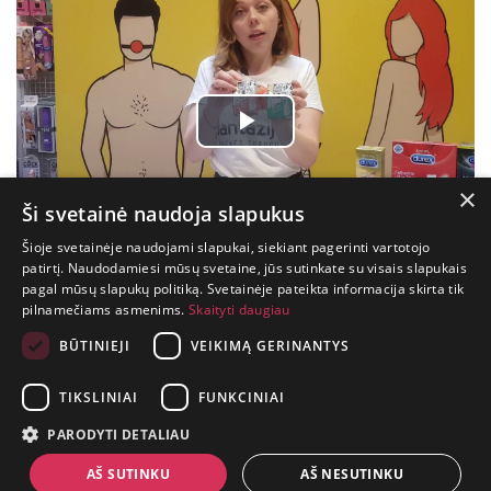
Play
Video
×
Ši svetainė naudoja slapukus
Šioje svetainėje naudojami slapukai, siekiant pagerinti vartotojo
patirtį. Naudodamiesi mūsų svetaine, jūs sutinkate su visais slapukais
pagal mūsų slapukų politiką. Svetainėje pateikta informacija skirta tik
GYVENIMAS
pilnamečiams asmenims.
Skaityti daugiau
TRUMPAS.
PATIRK
BŪTINIEJI
VEIKIMĄ GERINANTYS
NUOTYKĮ.
TIKSLINIAI
FUNKCINIAI
+370 650 88860
PARODYTI DETALIAU
prekes@suaugusiems.lt
AŠ SUTINKU
AŠ NESUTINKU
P. Lukšio g. 2, Vilnius ("Sigma" teritorija)