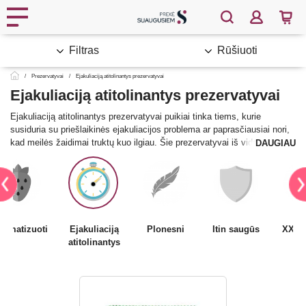
Filtras
Rūšiuoti
Prezervatyvai
Ejakuliaciją atitolinantys prezervatyvai
Ejakuliaciją atitolinantys prezervatyvai
Ejakuliaciją atitolinantys prezervatyvai puikiai tinka tiems, kurie
susiduria su priešlaikinės ejakuliacijos problema ar paprasčiausiai nori,
kad meilės žaidimai truktų kuo ilgiau. Šie prezervatyvai iš vidaus
DAUGIAU
padengti specialia medžiaga, kuri sumažina jautrumą ir taip padeda
atitolinti ejakuliaciją. Jie tiesios formos, patogiai užmaunami, tačiau
pagaminti iš šiek tiek storesnio latekso sluoksnio, kad sumažintų
stimuliacijos intensyvumą ir leistų ilgiau mėgautis abipusiu malonumu.
Aromatizuoti
Ejakuliaciją
Plonesni
Itin saugūs
XXL 
atitolinantys