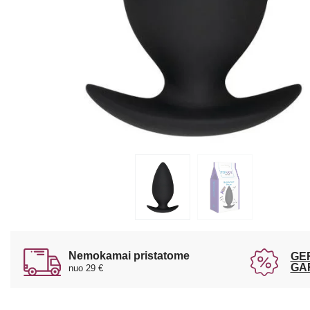
Nemokamai pristatome
GE
GA
nuo 29 €