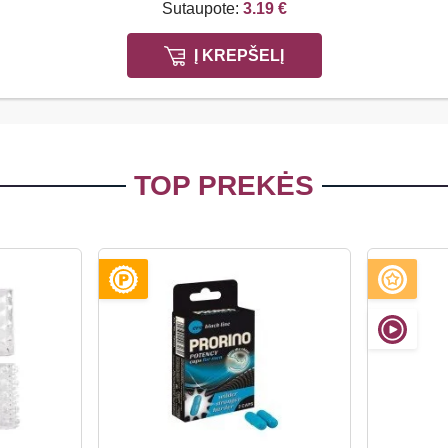
Sutaupote:
3.19 €
Į KREPŠELĮ
TOP PREKĖS