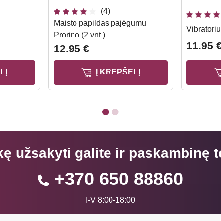
(4)
s
Maisto papildas pajėgumui
Vibratori
Prorino (2 vnt.)
11.95 
12.95 €
LĮ
Į KREPŠELĮ
kę užsakyti galite ir paskambinę t
+370 650 88860
I-V 8:00-18:00