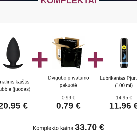
KOMPLEKTAI
Dvigubo privatumo
Lubrikantas Pjur
nalinis kaištis
pakuotė
(100 ml)
ubble (juodas)
0.99 €
14.95 €
20.95 €
0.79 €
11.96 
33.70 €
Komplekto kaina