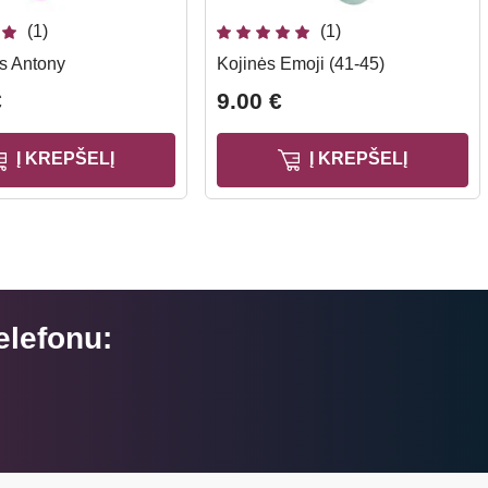
(1)
(1)
us Antony
Kojinės Emoji (41-45)
€
9.00 €
Į KREPŠELĮ
Į KREPŠELĮ
elefonu: