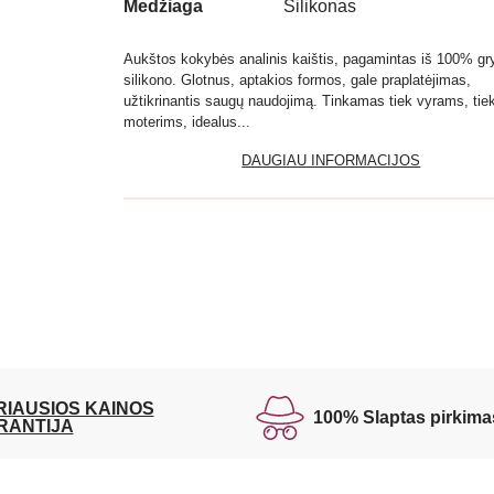
Medžiaga
Silikonas
Aukštos kokybės analinis kaištis, pagamintas iš 100% gr
silikono. Glotnus, aptakios formos, gale praplatėjimas,
užtikrinantis saugų naudojimą. Tinkamas tiek vyrams, tie
moterims, idealus...
DAUGIAU INFORMACIJOS
RIAUSIOS KAINOS
100% Slaptas pirkima
RANTIJA