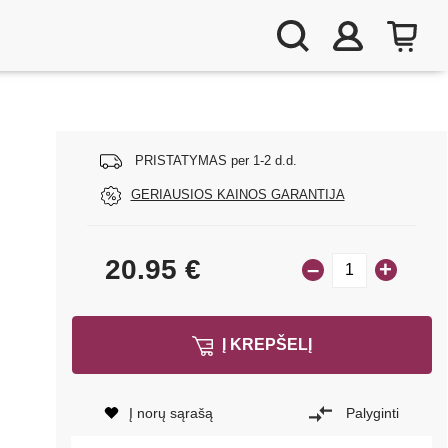
PRISTATYMAS per 1-2 d.d.
GERIAUSIOS KAINOS GARANTIJA
20.95
€
–
+
Į KREPŠELĮ
Į norų sąrašą
Palyginti