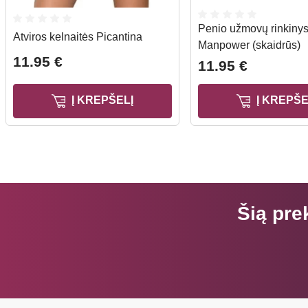
Penio užmovų rinkiny
Atviros kelnaitės Picantina
Manpower (skaidrūs)
11.95 €
11.95 €
Į KREPŠELĮ
Į KREPŠE
Šią pre