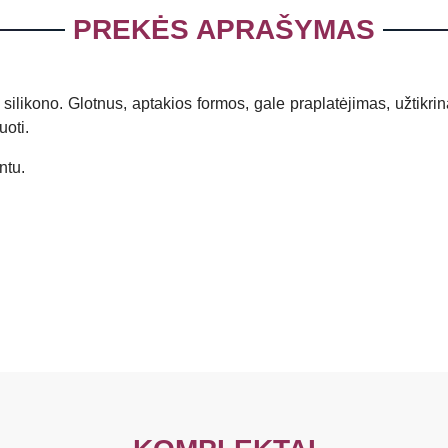
PREKĖS APRAŠYMAS
silikono. Glotnus, aptakios formos, gale praplatėjimas, užtikri
oti.
ntu.