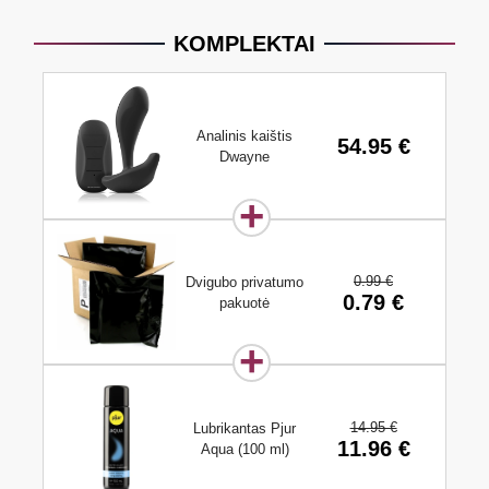
KOMPLEKTAI
Analinis kaištis
54.95 €
Dwayne
0.99 €
Dvigubo privatumo
0.79 €
pakuotė
14.95 €
Lubrikantas Pjur
11.96 €
Aqua (100 ml)