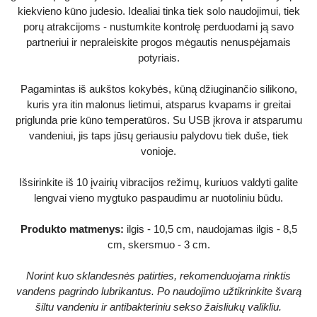
kiekvieno kūno judesio. Idealiai tinka tiek solo naudojimui, tiek
porų atrakcijoms - nustumkite kontrolę perduodami ją savo
partneriui ir nepraleiskite progos mėgautis nenuspėjamais
potyriais.
Pagamintas iš aukštos kokybės, kūną džiuginančio silikono,
kuris yra itin malonus lietimui, atsparus kvapams ir greitai
priglunda prie kūno temperatūros. Su USB įkrova ir atsparumu
vandeniui, jis taps jūsų geriausiu palydovu tiek duše, tiek
vonioje.
Išsirinkite iš 10 įvairių vibracijos režimų, kuriuos valdyti galite
lengvai vieno mygtuko paspaudimu ar nuotoliniu būdu.
Produkto matmenys:
ilgis - 10,5 cm, naudojamas ilgis - 8,5
cm, skersmuo - 3 cm.
Norint kuo sklandesnės patirties, rekomenduojama rinktis
vandens pagrindo lubrikantus. Po naudojimo užtikrinkite švarą
šiltu vandeniu ir antibakteriniu sekso žaisliukų valikliu.