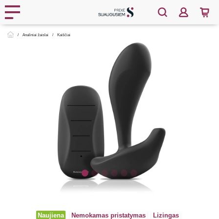
Analiniai žaislai
Kaiščiai
Naujiena
Nemokamas pristatymas
Lizingas