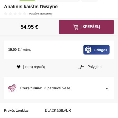
Analinis kaištis Dwayne
Parašyti atsiliepimą
54.95
€
Į KREPŠELĮ
19.00 € / mėn.
Į norų sąrašą
Palyginti
3 parduotuvėse
Prekę turime:
Prekės ženklas
BLACK&SILVER