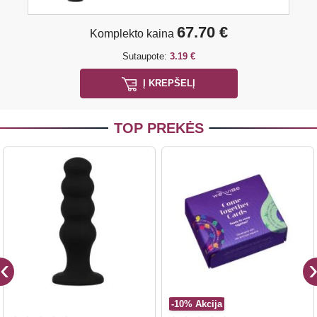
67.70 €
Komplekto kaina
Sutaupote:
3.19 €
Į KREPŠELĮ
TOP PREKĖS
-10%
Akcija