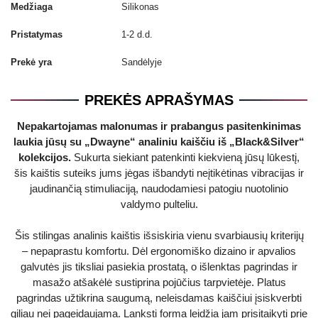
Medžiaga
Silikonas
Pristatymas
1-2 d.d.
Prekė yra
Sandėlyje
PREKĖS APRAŠYMAS
Nepakartojamas malonumas ir prabangus pasitenkinimas
laukia jūsų su „Dwayne“ analiniu kaiščiu iš „Black&Silver“
kolekcijos.
Sukurta siekiant patenkinti kiekvieną jūsų lūkestį,
šis kaištis suteiks jums jėgas išbandyti neįtikėtinas vibracijas ir
jaudinančią stimuliaciją, naudodamiesi patogiu nuotolinio
valdymo pulteliu.
Šis stilingas analinis kaištis išsiskiria vienu svarbiausių kriterijų
– nepaprastu komfortu. Dėl ergonomiško dizaino ir apvalios
galvutės jis tiksliai pasiekia prostatą, o išlenktas pagrindas ir
masažo atšakėlė sustiprina pojūčius tarpvietėje. Platus
pagrindas užtikrina saugumą, neleisdamas kaiščiui įsiskverbti
giliau nei pageidaujama. Lanksti forma leidžia jam prisitaikyti prie