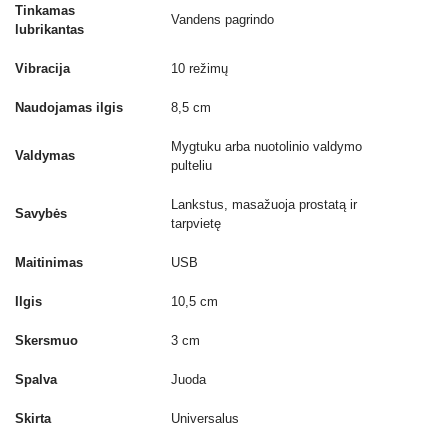
Tinkamas
Vandens pagrindo
lubrikantas
Vibracija
10 režimų
Naudojamas ilgis
8,5 cm
Mygtuku arba nuotolinio valdymo
Valdymas
pulteliu
Lankstus, masažuoja prostatą ir
Savybės
tarpvietę
Maitinimas
USB
Ilgis
10,5 cm
Skersmuo
3 cm
Spalva
Juoda
Skirta
Universalus