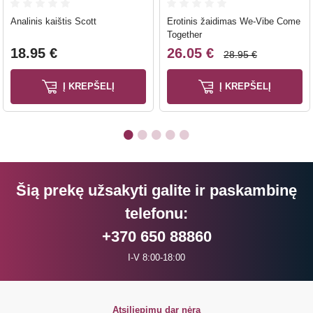
Analinis kaištis Scott
Erotinis žaidimas We-Vibe Come
Together
18.95 €
26.05 €
28.95 €
Į KREPŠELĮ
Į KREPŠELĮ
Šią prekę užsakyti galite ir paskambinę
telefonu:
+370 650 88860
I-V 8:00-18:00
Atsiliepimų dar nėra