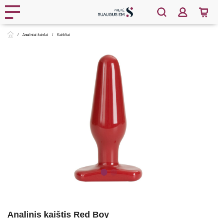
Analiniai žaislai
Kaiščiai
Analinis kaištis Red Boy