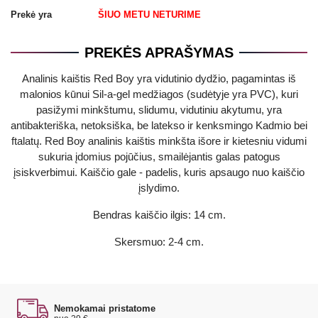
Prekė yra
ŠIUO METU NETURIME
PREKĖS APRAŠYMAS
Analinis kaištis Red Boy yra vidutinio dydžio, pagamintas iš
malonios kūnui Sil-a-gel medžiagos (sudėtyje yra PVC), kuri
pasižymi minkštumu, slidumu, vidutiniu akytumu, yra
antibakteriška, netoksiška, be latekso ir kenksmingo Kadmio bei
ftalatų. Red Boy analinis kaištis minkšta išore ir kietesniu vidumi
sukuria įdomius pojūčius, smailėjantis galas patogus
įsiskverbimui. Kaiščio gale - padelis, kuris apsaugo nuo kaiščio
įslydimo.
Bendras kaiščio ilgis: 14 cm.
Skersmuo: 2-4 cm.
Nemokamai pristatome