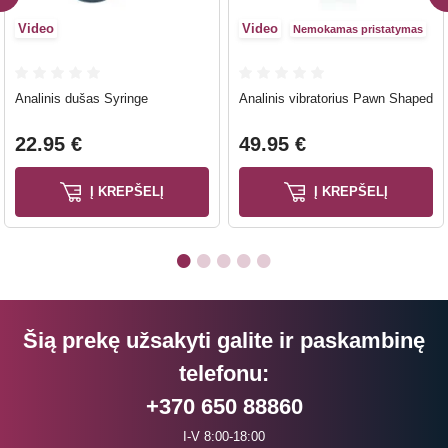
Video
Video
Nemokamas pristatymas
Analinis dušas Syringe
Analinis vibratorius Pawn Shaped
22.95 €
49.95 €
Į KREPŠELĮ
Į KREPŠELĮ
Šią prekę užsakyti galite ir paskambinę
telefonu:
+370 650 88860
I-V 8:00-18:00