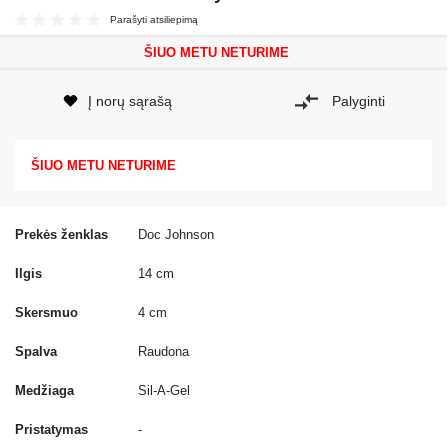
Parašyti atsiliepimą
ŠIUO METU NETURIME
Į norų sąrašą
Palyginti
ŠIUO METU NETURIME
Prekės ženklas
Doc Johnson
Ilgis
14 cm
Skersmuo
4 cm
Spalva
Raudona
Medžiaga
Sil-A-Gel
Pristatymas
-