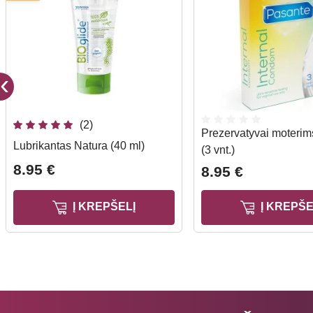
(2)
Prezervatyvai moteri
Lubrikantas Natura (40 ml)
(3 vnt.)
8.95 €
8.95 €
Į KREPŠELĮ
Į KREPŠE