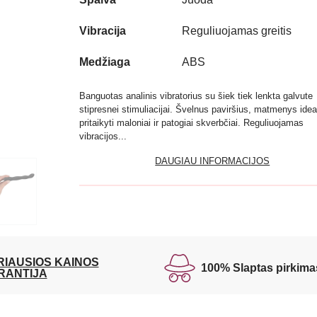
Vibracija
Reguliuojamas greitis
Medžiaga
ABS
Banguotas analinis vibratorius su šiek tiek lenkta galvute
stipresnei stimuliacijai. Švelnus paviršius, matmenys ideal
pritaikyti maloniai ir patogiai skverbčiai. Reguliuojamas
vibracijos...
DAUGIAU INFORMACIJOS
RIAUSIOS KAINOS
100% Slaptas pirkima
RANTIJA