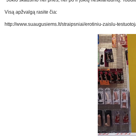
Visą apžvalgą rasite čia:
http://www.suaugusiems.lt/straipsniai/erotiniu-zaislu-testuo