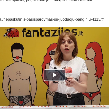
tojai/nepaskutinis-pasispardymas-su-juoduoju-banginiu-4113/#
Play
Video