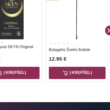
yvai SKYN Original
Botagėlis Švelni širdelė
12.95 €
€
Į KREPŠELĮ
Į KREPŠELĮ