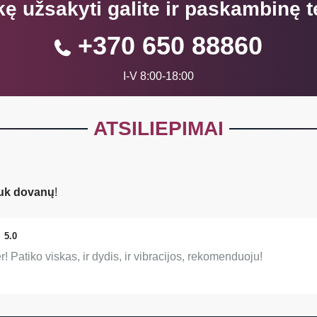
kę užsakyti galite ir paskambinę t
+370 650 88860
I-V 8:00-18:00
ATSILIEPIMAI
uk dovanų
!
5.0
! Patiko viskas, ir dydis, ir vibracijos, rekomenduoju!