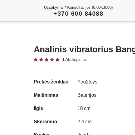
Užsakymai / Konsultacijos (8:00-18:00)
+370 600 84088
Analinis vibratorius Ban
1
Atsiliepimas
Prekės ženklas
You2toys
Play
Maitinimas
Baterijos
Ilgis
18 cm
Video
Skersmuo
2,4 cm
Spalva
Juoda