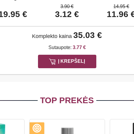
3.90 €
14.95 €
19.95 €
3.12 €
11.96 
35.03 €
Komplekto kaina
Sutaupote:
3.77 €
Į KREPŠELĮ
TOP PREKĖS