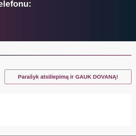
elefonu:
Parašyk atsiliepimą ir GAUK DOVANĄ!