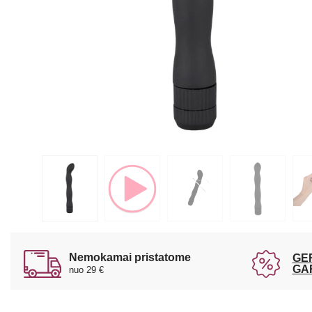
Nemokamai pristatome
GE
GA
nuo 29 €