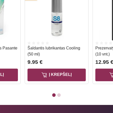
ms Pasante
Šaldantis lubrikantas Cooling
Prezervat
(50 ml)
(10 vnt.)
9.95 €
12.95 
LĮ
Į KREPŠELĮ