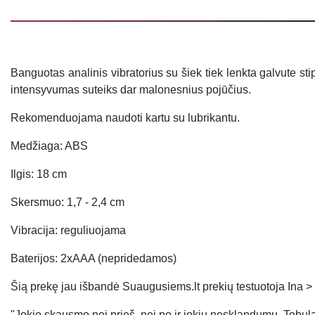
Banguotas analinis vibratorius su šiek tiek lenkta galvute sti
intensyvumas suteiks dar malonesnius pojūčius.
Rekomenduojama naudoti kartu su lubrikantu.
Medžiaga: ABS
Ilgis: 18 cm
Skersmuo: 1,7 - 2,4 cm
Vibracija: reguliuojama
Baterijos: 2xAAA (nepridedamos)
Šią prekę jau išbandė Suaugusiems.lt prekių testuotoja
Ina​ >
"Jokio skausmo nei prieš, nei po ir jokių nesklandumų. Tobulai