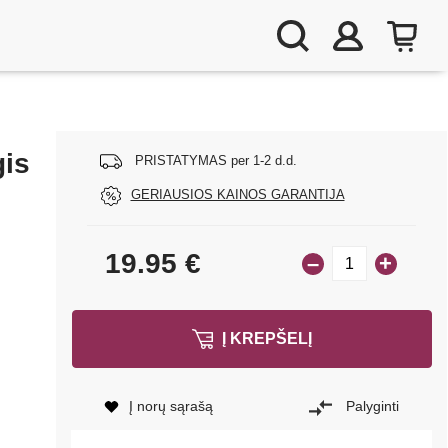
gis
PRISTATYMAS per 1-2 d.d.
GERIAUSIOS KAINOS GARANTIJA
19.95
€
–
+
Į KREPŠELĮ
Į norų sąrašą
Palyginti