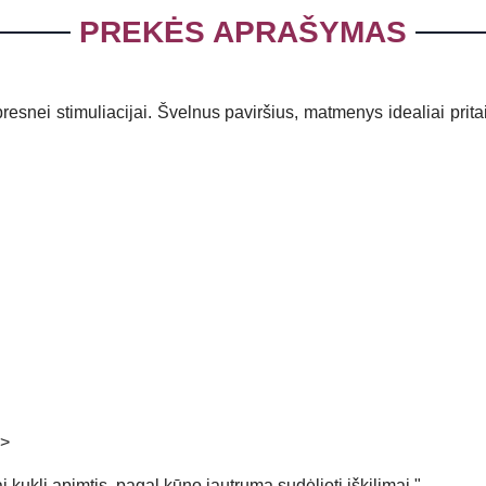
PREKĖS APRAŠYMAS
presnei stimuliacijai. Švelnus paviršius, matmenys idealiai prita
 >
 kukli apimtis, pagal kūno jautrumą sudėlioti iškilimai."