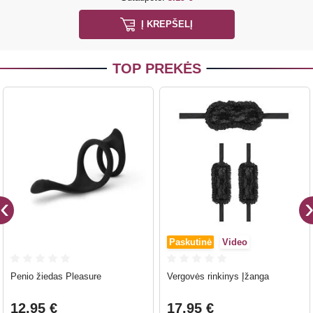
Į KREPŠELĮ
TOP PREKĖS
Paskutinė
Video
Penio žiedas Pleasure
Vergovės rinkinys Įžanga
12.95 €
17.95 €