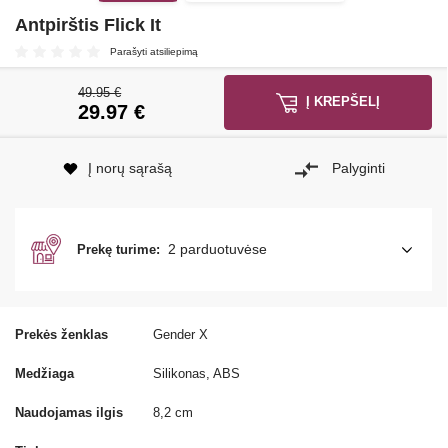
Antpirštis Flick It
Parašyti atsiliepimą
49.95 €
Į KREPŠELĮ
29.97
€
Į norų sąrašą
Palyginti
2 parduotuvėse
Prekę turime:
Prekės ženklas
Gender X
Medžiaga
Silikonas, ABS
Naudojamas ilgis
8,2 cm