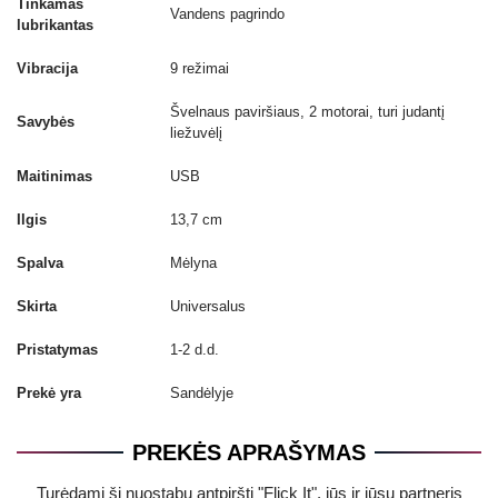
Tinkamas
Vandens pagrindo
lubrikantas
Vibracija
9 režimai
Švelnaus paviršiaus, 2 motorai, turi judantį
Savybės
liežuvėlį
Maitinimas
USB
Ilgis
13,7 cm
Spalva
Mėlyna
Skirta
Universalus
Pristatymas
1-2 d.d.
Prekė yra
Sandėlyje
PREKĖS APRAŠYMAS
Turėdami šį nuostabų antpirštį "Flick It", jūs ir jūsų partneris