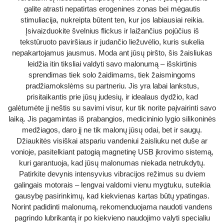
galite atrasti nepatirtas erogenines zonas bei mėgautis
stimuliacija, nukreipta būtent ten, kur jos labiausiai reikia.
Įsivaizduokite švelnius flickus ir laižančius pojūčius iš
tekstūruoto paviršiaus ir judančio liežuvėlio, kuris sukelia
nepakartojamus jausmus. Moda ant jūsų piršto, šis žaisliukas
leidžia itin tiksliai valdyti savo malonumą – išskirtinis
sprendimas tiek solo žaidimams, tiek žaismingoms
pradžiamokslėms su partneriu. Jis yra labai lankstus,
prisitaikantis prie jūsų judesių, ir idealaus dydžio, kad
galėtumėte jį neštis su savimi visur, kur tik norite paįvairinti savo
laiką. Jis pagamintas iš prabangios, medicininio lygio silikoninės
medžiagos, daro jį ne tik malonų jūsų odai, bet ir saugų.
Džiaukitės visiškai atspariu vandeniui žaisliuku net duše ar
vonioje, pasitelkiant patogią magnetinę USB įkrovimo sistemą,
kuri garantuoja, kad jūsų malonumas niekada netrukdytų.
Patirkite devynis intensyvius vibracijos režimus su dviem
galingais motorais – lengvai valdomi vienu mygtuku, suteikia
gausybę pasirinkimų, kad kiekvienas kartas būtų ypatingas.
Norint padidinti malonumą, rekomenduojama naudoti vandens
pagrindo lubrikantą ir po kiekvieno naudojimo valyti specialiu