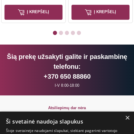
Į KREPŠELĮ
Į KREPŠELĮ
Šią prekę užsakyti galite ir paskambinę
telefonu:
+370 650 88860
I-V 8:00-18:00
Atsiliepimų dar nėra
Būkite pirmi!
×
Ši svetainė naudoja slapukus
Parašyk atsiliepimą ir GAUK DOVANĄ!
Šioje svetainėje naudojami slapukai, siekiant pagerinti vartotojo