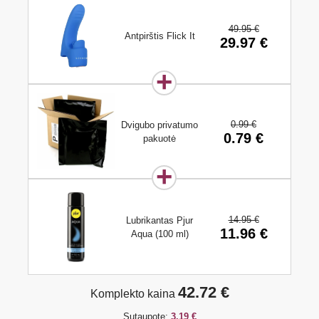
49.95 €
Antpirštis Flick It
29.97 €
0.99 €
Dvigubo privatumo
0.79 €
pakuotė
14.95 €
Lubrikantas Pjur
11.96 €
Aqua (100 ml)
42.72 €
Komplekto kaina
Sutaupote:
3.19 €