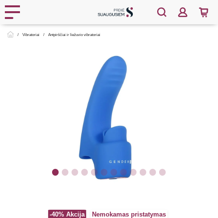
Vibratoriai
Antpirščiai ir liežuvio vibratoriai
-40%
Akcija
Nemokamas pristatymas