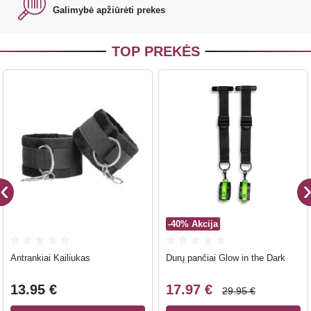
Galimybė apžiūrėti prekes
TOP PREKĖS
-40%
Akcija
Antrankiai Kailiukas
Durų pančiai Glow in the Dark
13.95 €
17.97 €
29.95 €