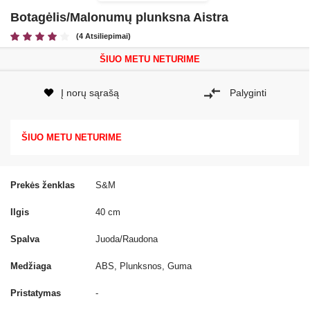
Botagėlis/Malonumų plunksna Aistra
(4 Atsiliepimai)
ŠIUO METU NETURIME
Į norų sąrašą
Palyginti
ŠIUO METU NETURIME
Prekės ženklas
S&M
Ilgis
40 cm
Spalva
Juoda/Raudona
Medžiaga
ABS, Plunksnos, Guma
Pristatymas
-