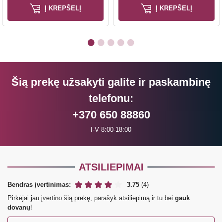
Į KREPŠELĮ
Į KREPŠELĮ
Šią prekę užsakyti galite ir paskambinę
telefonu:
+370 650 88860
I-V 8:00-18:00
ATSILIEPIMAI
Bendras įvertinimas:
3.75
(4)
Pirkėjai jau įvertino šią prekę, parašyk atsiliepimą ir tu bei
gauk
dovanų
!