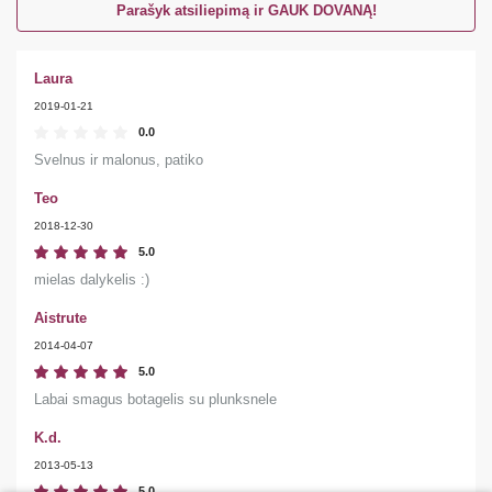
Parašyk atsiliepimą ir GAUK DOVANĄ!
Laura
2019-01-21
0.0
Svelnus ir malonus, patiko
Teo
2018-12-30
5.0
mielas dalykelis :)
Aistrute
2014-04-07
5.0
Labai smagus botagelis su plunksnele
K.d.
2013-05-13
5.0