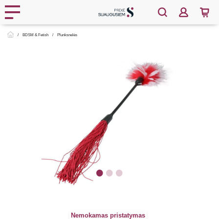
BDSM & Fetish
Plunksnelės
Nemokamas pristatymas