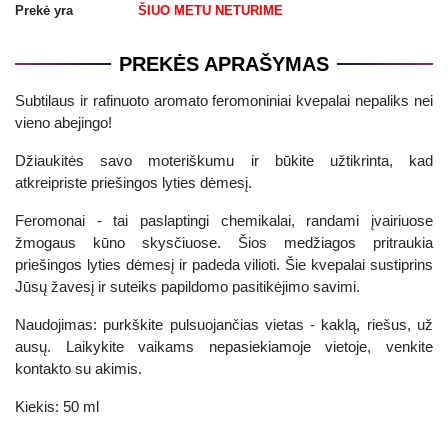
Prekė yra
ŠIUO METU NETURIME
PREKĖS APRAŠYMAS
Subtilaus ir rafinuoto aromato feromoniniai kvepalai nepaliks nei
vieno abejingo!
Džiaukitės savo moteriškumu ir būkite užtikrinta, kad
atkreipriste priešingos lyties dėmesį.
Feromonai - tai paslaptingi chemikalai, randami įvairiuose
žmogaus kūno skysčiuose. Šios medžiagos pritraukia
priešingos lyties dėmesį ir padeda vilioti. Šie kvepalai sustiprins
Jūsų žavesį ir suteiks papildomo pasitikėjimo savimi.
Naudojimas: purkškite pulsuojančias vietas - kaklą, riešus, už
ausų. Laikykite vaikams nepasiekiamoje vietoje, venkite
kontakto su akimis.
Kiekis: 50 ml