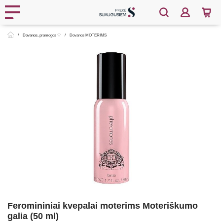
Dovanos, pramogos ♡
Dovanos MOTERIMS
Feromininiai kvepalai moterims Moteriškumo
galia (50 ml)