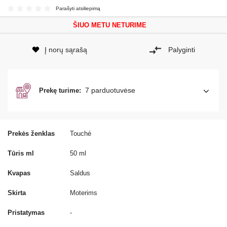
Parašyti atsiliepimą
ŠIUO METU NETURIME
Į norų sąrašą
Palyginti
7 parduotuvėse
Prekę turime:
Prekės ženklas
Touché
Tūris ml
50 ml
Kvapas
Saldus
Skirta
Moterims
Pristatymas
-