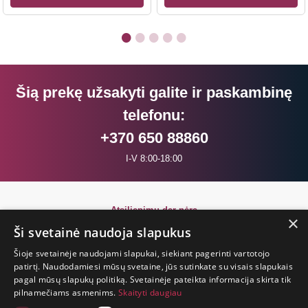
Šią prekę užsakyti galite ir paskambinę
telefonu:
+370 650 88860
I-V 8:00-18:00
Atsiliepimų dar nėra
×
Būkite pirmi!
Ši svetainė naudoja slapukus
Šioje svetainėje naudojami slapukai, siekiant pagerinti vartotojo
Parašyk atsiliepimą ir GAUK DOVANĄ!
patirtį. Naudodamiesi mūsų svetaine, jūs sutinkate su visais slapukais
pagal mūsų slapukų politiką. Svetainėje pateikta informacija skirta tik
pilnamečiams asmenims.
Skaityti daugiau
GYVENIMAS