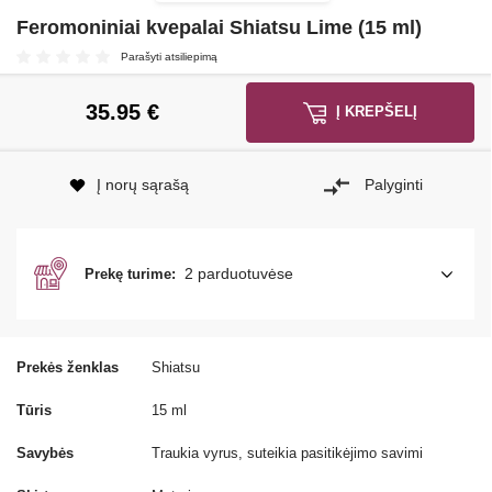
Feromoniniai kvepalai Shiatsu Lime (15 ml)
Parašyti atsiliepimą
35.95
€
Į KREPŠELĮ
Į norų sąrašą
Palyginti
2 parduotuvėse
Prekę turime:
Prekės ženklas
Shiatsu
Tūris
15 ml
Savybės
Traukia vyrus, suteikia pasitikėjimo savimi