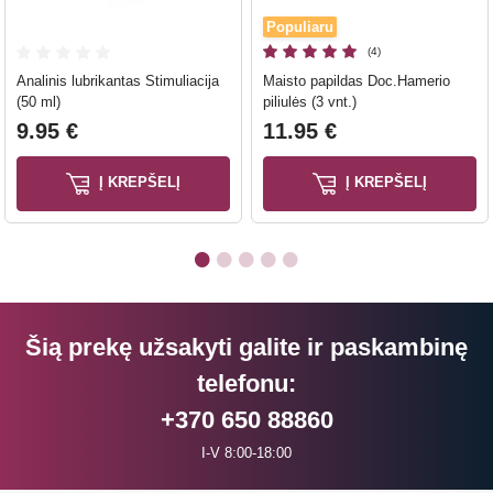
Populiaru
(4)
Analinis lubrikantas Stimuliacija
Maisto papildas Doc.Hamerio
(50 ml)
piliulės (3 vnt.)
9.95 €
11.95 €
Į KREPŠELĮ
Į KREPŠELĮ
Šią prekę užsakyti galite ir paskambinę
telefonu:
+370 650 88860
I-V 8:00-18:00