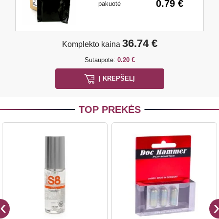
0.79 €
pakuotė
36.74 €
Komplekto kaina
Sutaupote:
0.20 €
Į KREPŠELĮ
TOP PREKĖS