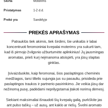
Skirta
Moterims
Pristatymas
1-2 d.d.
Prekė yra
Sandėlyje
PREKĖS APRAŠYMAS
Patrauklūs tiek akimis, tiek širdimi, šie unikalūs ir labai
koncentruoti feromoniniai kvepalai moterims yra sukurti tam,
kad iš pirmojo žvilgsnio užburtumėte aplinkinius! Jų jausmingas
aromatas, prieš kurį neįmanoma atsispirti, yra jūsų slaptas
ginklas.
Įsivaizduokite, kaip feromonai, šios paslaptingos cheminės
medžiagos, tarsi tiltelis sujungia jus su pasauliu, prisideda prie
paslaptingos traukos ir partnerio pasirinkimo. Jie veikia jūsų dar
nežinomą pusę, padėdami neprilygstamai įtakoti norimą dėmesį.
Siekiant maksimaliai išnaudoti šių kvepalų galią, purkškite jas
ant pulso taškų – už ausų, ant kaklo ar riešų. Švelni aromato