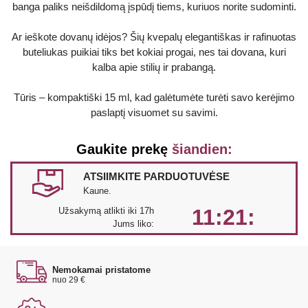
banga paliks neišdildomą įspūdį tiems, kuriuos norite sudominti.
Ar ieškote dovanų idėjos? Šių kvepalų elegantiškas ir rafinuotas
buteliukas puikiai tiks bet kokiai progai, nes tai dovana, kuri
kalba apie stilių ir prabangą.
Tūris – kompaktiški 15 ml, kad galėtumėte turėti savo kerėjimo
paslaptį visuomet su savimi.
Gaukite prekę
šiandien:
ATSIIMKITE PARDUOTUVĖSE
Kaune.
11:21:
Užsakymą atlikti iki 17h
Jums liko:
Nemokamai pristatome
nuo 29 €