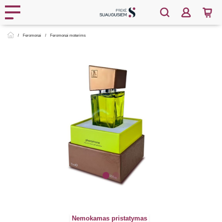
Feromonai
Feromonai moterims
Nemokamas pristatymas