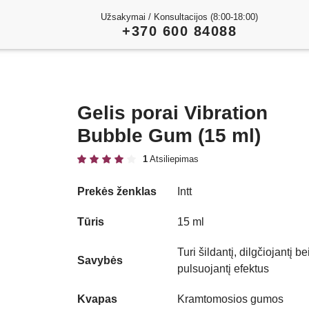
Užsakymai / Konsultacijos (8:00-18:00)
+370 600 84088
Gelis porai Vibration
Bubble Gum (15 ml)
1
Atsiliepimas
Prekės ženklas
Intt
Tūris
15 ml
Turi šildantį, dilgčiojantį be
Savybės
pulsuojantį efektus
Kvapas
Kramtomosios gumos