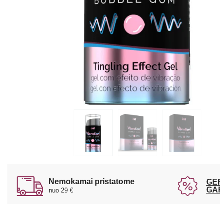
Nemokamai pristatome
GE
GA
nuo 29 €