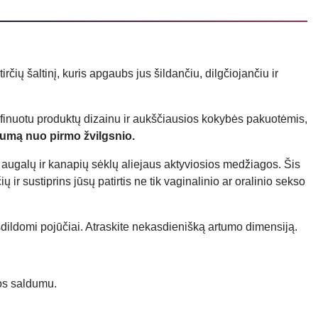
ių šaltinį, kuris apgaubs jus šildančiu, dilgčiojančiu ir
finuotu produktų dizainu ir aukščiausios kokybės pakuotėmis,
numą nuo pirmo žvilgsnio.
ugalų ir kanapių sėklų aliejaus aktyviosios medžiagos. Šis
 ir sustiprins jūsų patirtis ne tik vaginalinio ar oralinio sekso
išdildomi pojūčiai. Atraskite nekasdienišką artumo dimensiją.
os saldumu.