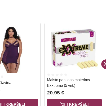
Maisto papildas moterims
 Davina
Exxtreme (5 vnt.)
€
20.95 €
Į KREPŠELĮ
Į KREPŠELĮ