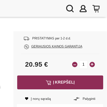
PRISTATYMAS per 1-2 d.d.
GERIAUSIOS KAINOS GARANTIJA
20.95
€
–
+
Į KREPŠELĮ
i
Į norų sąrašą
Palyginti