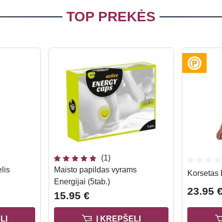
TOP PREKĖS
(1)
lis
Maisto papildas vyrams
Korsetas
Energijai (5tab.)
23.95 
15.95 €
LĮ
Į KREPŠELĮ