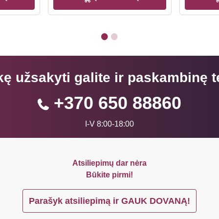
kę užsakyti galite ir paskambinę t
+370 650 88860
I-V 8:00-18:00
Atsiliepimų dar nėra
Būkite pirmi!
Parašyk atsiliepimą ir GAUK DOVANĄ!