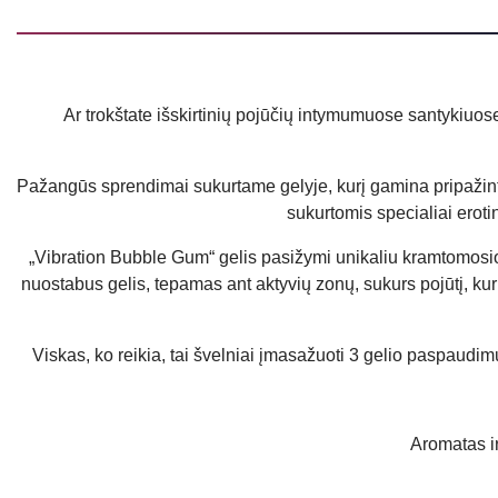
Ar trokštate išskirtinių pojūčių intymumuose santykiuose
Pažangūs sprendimai sukurtame gelyje, kurį gamina pripažint
sukurtomis specialiai erot
„Vibration Bubble Gum“ gelis pasižymi unikaliu kramtomosi
nuostabus gelis, tepamas ant aktyvių zonų, sukurs pojūtį, kuris 
Viskas, ko reikia, tai švelniai įmasažuoti 3 gelio paspaudim
Aromatas i