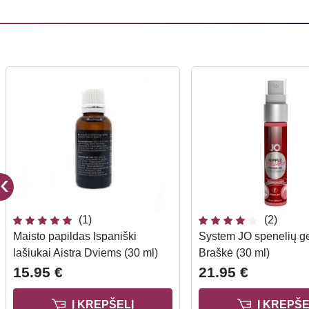
(1)
(2)
Maisto papildas Ispaniški
System JO spenelių ge
lašiukai Aistra Dviems (30 ml)
Braškė (30 ml)
15.95 €
21.95 €
Į KREPŠELĮ
Į KREPŠE