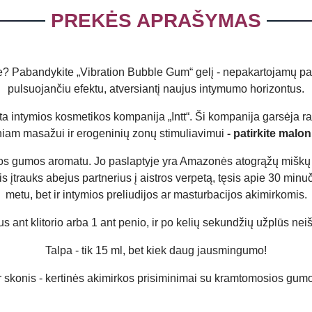
PREKĖS APRAŠYMAS
? Pabandykite „Vibration Bubble Gum“ gelį - nepakartojamų patirč
pulsuojančiu efektu, atversiantį naujus intymumo horizontus.
a intymios kosmetikos kompanija „Intt“. Ši kompanija garsėja ra
iniam masažui ir erogeninių zonų stimuliavimui
- patirkite malo
os gumos aromatu. Jo paslaptyje yra Amazonės atogrąžų miškų a
įtrauks abejus partnerius į aistros verpetą, tęsis apie 30 minučių
metu, bet ir intymios preliudijos ar masturbacijos akimirkomis.
us ant klitorio arba 1 ant penio, ir po kelių sekundžių užplūs ne
Talpa - tik 15 ml, bet kiek daug jausmingumo!
r skonis - kertinės akimirkos prisiminimai su kramtomosios gum