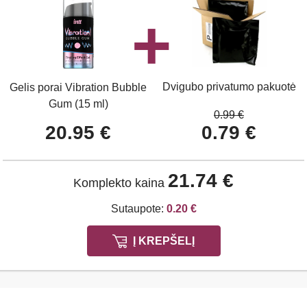
Dvigubo privatumo pakuotė
Gelis porai Vibration Bubble
Gum (15 ml)
0.99 €
20.95 €
0.79 €
21.74 €
Komplekto kaina
Sutaupote:
0.20 €
Į KREPŠELĮ