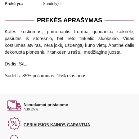
Prekė yra
Sandėlyje
PREKĖS APRAŠYMAS
Katės kostiumas, primenantis trumpą gundančią suknelę,
pasiūtas iš storesnio, bet reto tinklelio sluoksnio. Visas
kostiumas atviras, nėra jokių uždengtų kūno vietų. Apatinė dalis
dekoruota plonesniu ir tankesniu raštu, medžiagine juosta.
Dydis: S/L.
Sudėtis: 85% poliamidas, 15% elastanas.
Nemokamai pristatome
nuo 29 €
GERIAUSIOS KAINOS GARANTIJA