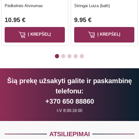
Pėdkelnės Atvirumas
Stringai Luiza (balti)
10.95 €
9.95 €
Į KREPŠELĮ
Į KREPŠELĮ
Šią prekę užsakyti galite ir paskambinę
telefonu:
+370 650 88860
I-V 8:00-18:00
ATSILIEPIMAI