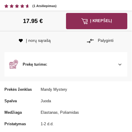
(1 Atsiliepimas)
17.95
€
Į KREPŠELĮ
Į norų sąrašą
Palyginti
Prekę turime:
Prekės ženklas
Mandy Mystery
Spalva
Juoda
Medžiaga
Elastanas, Poliamidas
Pristatymas
1-2 d.d.