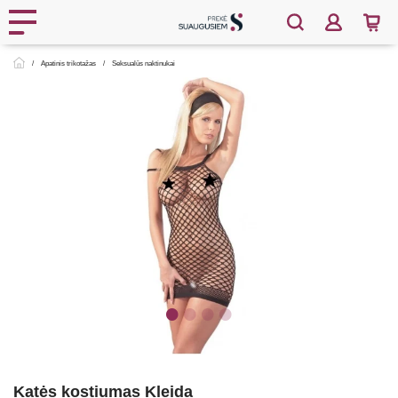
Apatinis trikotažas
Seksualūs naktinukai
Katės kostiumas Kleida