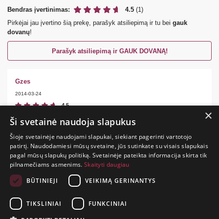
Bendras įvertinimas:
4.5
(1)
Pirkėjai jau įvertino šią prekę, parašyk atsiliepimą ir tu bei
gauk
dovanų
!
Parašyk atsiliepimą ir GAUK DOVANĄ!
Gzes
2014-03-24
4.5
×
labai sexy
Ši svetainė naudoja slapukus
Šioje svetainėje naudojami slapukai, siekiant pagerinti vartotojo
patirtį. Naudodamiesi mūsų svetaine, jūs sutinkate su visais slapukais
pagal mūsų slapukų politiką. Svetainėje pateikta informacija skirta tik
GYVENIMAS
pilnamečiams asmenims.
Skaityti daugiau
TRUMPAS.
PATIRK
BŪTINIEJI
VEIKIMĄ GERINANTYS
NUOTYKĮ.
TIKSLINIAI
FUNKCINIAI
+370 650 88860