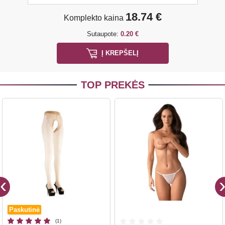
18.74 €
Komplekto kaina
Sutaupote:
0.20 €
Į KREPŠELĮ
TOP PREKĖS
Paskutinė
(1)