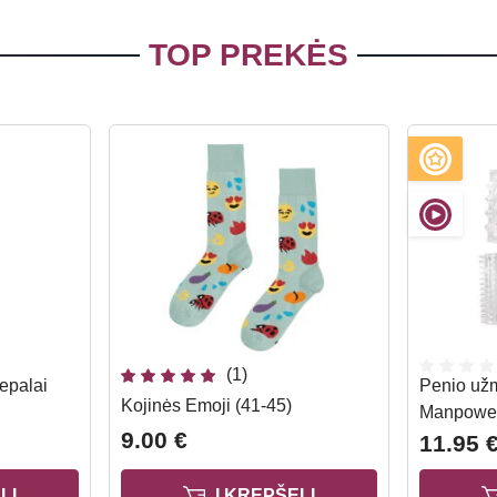
TOP PREKĖS
(1)
vepalai
Penio užm
Kojinės Emoji (41-45)
Manpower
9.00 €
11.95 
LĮ
Į KREPŠELĮ