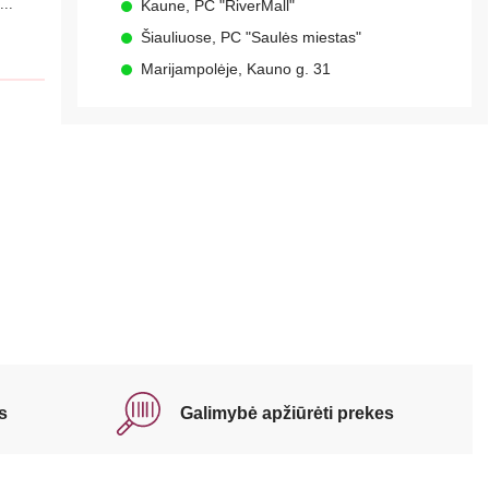
...
Kaune, PC "RiverMall"
Šiauliuose, PC "Saulės miestas"
Marijampolėje, Kauno g. 31
s
Galimybė apžiūrėti prekes