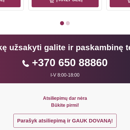
kę užsakyti galite ir paskambinę t
+370 650 88860
I-V 8:00-18:00
Atsiliepimų dar nėra
Būkite pirmi!
Parašyk atsiliepimą ir GAUK DOVANĄ!