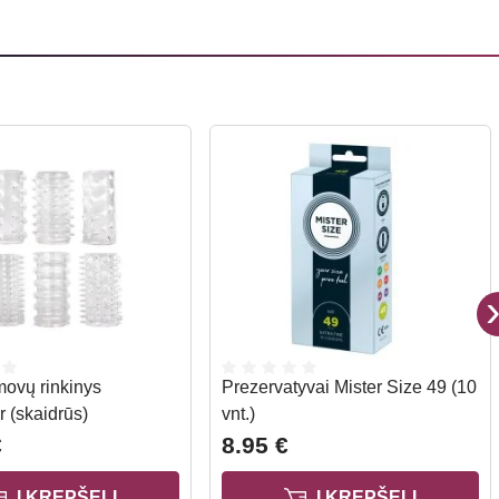
ovų rinkinys
Prezervatyvai Mister Size 49 (10
 (skaidrūs)
vnt.)
€
8.95 €
Į KREPŠELĮ
Į KREPŠELĮ