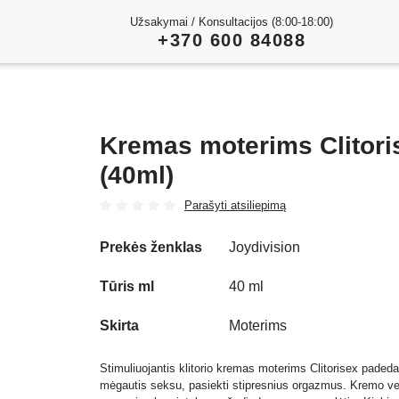
Užsakymai / Konsultacijos (8:00-18:00)
+370 600 84088
Kremas moterims Clitori
(40ml)
Parašyti atsiliepimą
Prekės ženklas
Joydivision
Tūris ml
40 ml
Skirta
Moterims
Stimuliuojantis klitorio kremas moterims Clitorisex padeda
mėgautis seksu, pasiekti stipresnius orgazmus. Kremo v