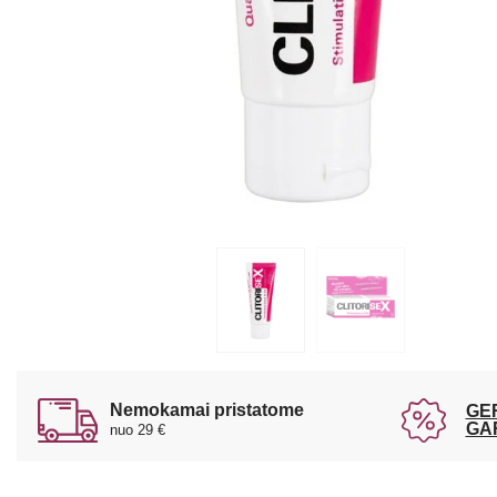
Nemokamai pristatome
GE
GA
nuo 29 €