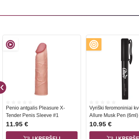
Penio antgalis Pleasure X-
Vyriški feromoniniai k
Tender Penis Sleeve #1
Allure Musk Pen (6ml)
11.95 €
10.95 €
Į KREPŠELĮ
Į KREPŠE