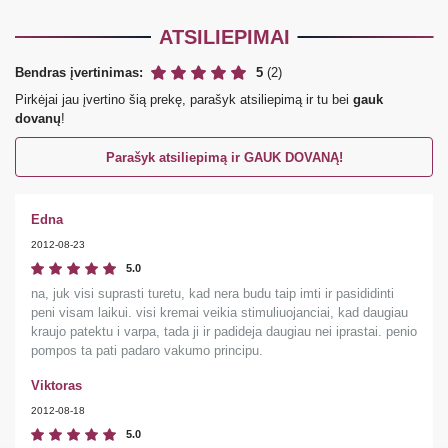
ATSILIEPIMAI
Bendras įvertinimas:
5
(2)
Pirkėjai jau įvertino šią prekę, parašyk atsiliepimą ir tu bei
gauk
dovanų
!
Parašyk atsiliepimą ir GAUK DOVANĄ!
Edna
2012-08-23
5.0
na, juk visi suprasti turetu, kad nera budu taip imti ir pasididinti
peni visam laikui. visi kremai veikia stimuliuojanciai, kad daugiau
kraujo patektu i varpa, tada ji ir padideja daugiau nei iprastai. penio
pompos ta pati padaro vakumo principu.
Viktoras
2012-08-18
5.0