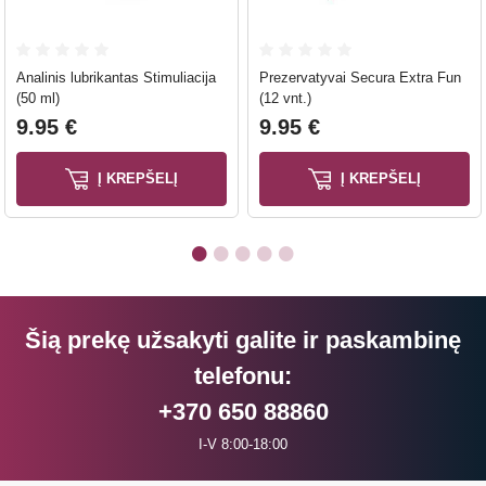
Analinis lubrikantas Stimuliacija
Prezervatyvai Secura Extra Fun
(50 ml)
(12 vnt.)
9.95 €
9.95 €
Į KREPŠELĮ
Į KREPŠELĮ
Šią prekę užsakyti galite ir paskambinę
telefonu:
+370 650 88860
I-V 8:00-18:00