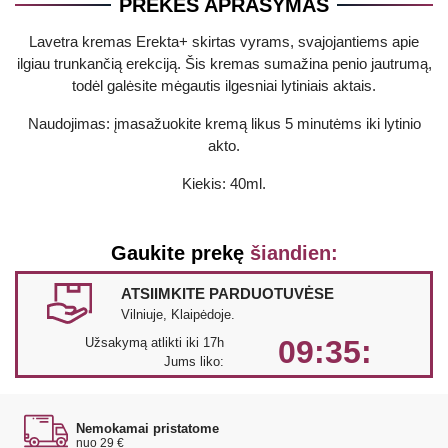
PREKĖS APRAŠYMAS
Lavetra kremas Erekta+ skirtas vyrams, svajojantiems apie
ilgiau trunkančią erekciją. Šis kremas sumažina penio jautrumą,
todėl galėsite mėgautis ilgesniai lytiniais aktais.
Naudojimas: įmasažuokite kremą likus 5 minutėms iki lytinio
akto.
Kiekis: 40ml.
Gaukite prekę
šiandien:
ATSIIMKITE PARDUOTUVĖSE
Vilniuje, Klaipėdoje.
09:35:
Užsakymą atlikti iki 17h
Jums liko:
Nemokamai pristatome
nuo 29 €