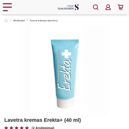
Afrodiziakai
Kremai erekcijos stiprinimui
Lavetra kremas Erekta+ (40 ml)
(2 Atsiliepimai)