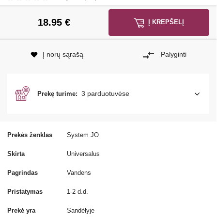
18.95
€
Į KREPŠELĮ
Į norų sąrašą
Palyginti
3 parduotuvėse
Prekę turime:
Prekės ženklas
System JO
Skirta
Universalus
Pagrindas
Vandens
Pristatymas
1-2 d.d.
Prekė yra
Sandėlyje