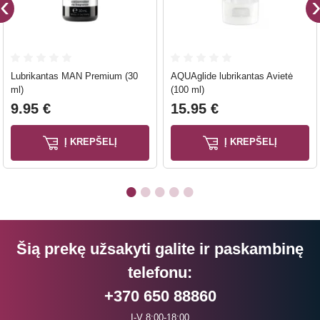
Lubrikantas MAN Premium (30
AQUAglide lubrikantas Avietė
ml)
(100 ml)
9.95 €
15.95 €
Į KREPŠELĮ
Į KREPŠELĮ
Šią prekę užsakyti galite ir paskambinę
telefonu:
+370 650 88860
I-V 8:00-18:00