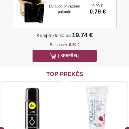
0.99 €
Dvigubo privatumo
0.79 €
pakuotė
19.74 €
Komplekto kaina
Sutaupote:
0.20 €
Į KREPŠELĮ
TOP PREKĖS