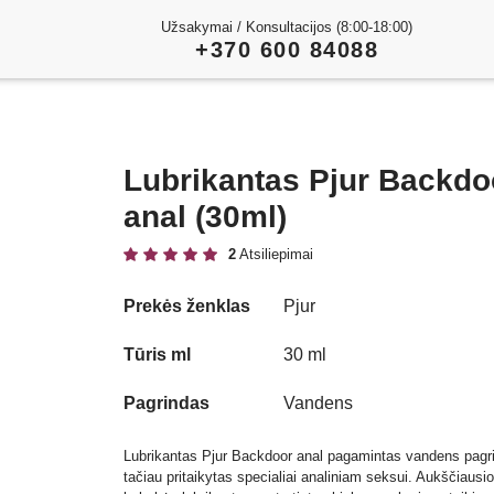
Užsakymai / Konsultacijos (8:00-18:00)
+370 600 84088
Lubrikantas Pjur Backdo
anal (30ml)
2
Atsiliepimai
Prekės ženklas
Pjur
Play
Tūris ml
30 ml
Video
Pagrindas
Vandens
Lubrikantas Pjur Backdoor anal pagamintas vandens pagr
tačiau pritaikytas specialiai analiniam seksui. Aukščiausi