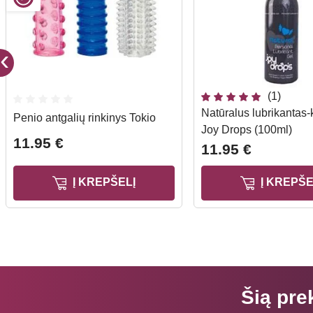
(1)
Natūralus lubrikantas
Penio antgalių rinkinys Tokio
Joy Drops (100ml)
11.95 €
11.95 €
Į KREPŠELĮ
Į KREPŠE
Šią pre