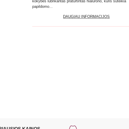
kokybės lubrikantas praturtintas hialurono, kuris suteikia
papildomo...
DAUGIAU INFORMACIJOS
RIAUSIOS KAINOS