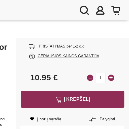
or
PRISTATYMAS per 1-2 d.d.
GERIAUSIOS KAINOS GARANTIJA
10.95
€
–
+
Į KREPŠELĮ
Į norų sąrašą
Palyginti
indu,
os