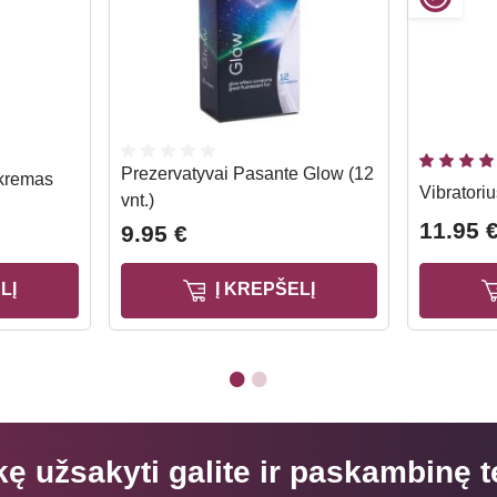
Prezervatyvai Pasante Glow (12
-kremas
Vibratori
vnt.)
11.95 
9.95 €
LĮ
Į KREPŠELĮ
kę užsakyti galite ir paskambinę t