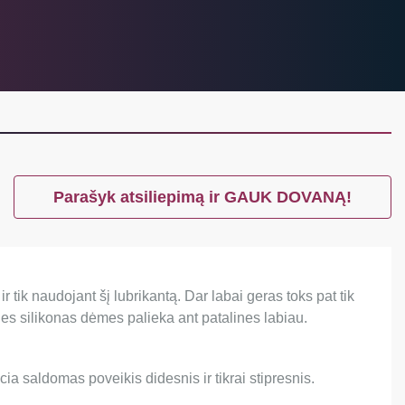
Parašyk atsiliepimą ir GAUK DOVANĄ!
tik naudojant šį lubrikantą. Dar labai geras toks pat tik
es silikonas dėmes palieka ant patalines labiau.
cia saldomas poveikis didesnis ir tikrai stipresnis.