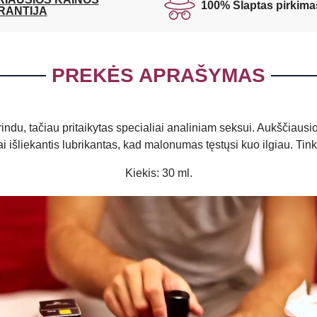
100% Slaptas pirkima
RANTIJA
PREKĖS APRAŠYMAS
u, tačiau pritaikytas specialiai analiniam seksui. Aukščiausios 
gai išliekantis lubrikantas, kad malonumas tęstųsi kuo ilgiau. Ti
Kiekis: 30 ml.