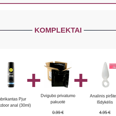
KOMPLEKTAI
Dvigubo privatumo
Analinis piršte
brikantas Pjur
pakuotė
Išdykėlis
door anal (30ml)
0.99 €
4.95 €