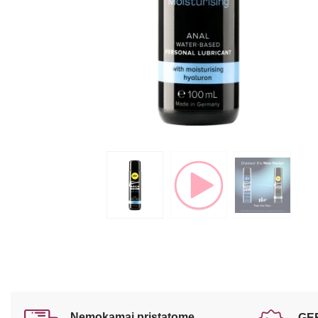
Nemokamai pristatome
GE