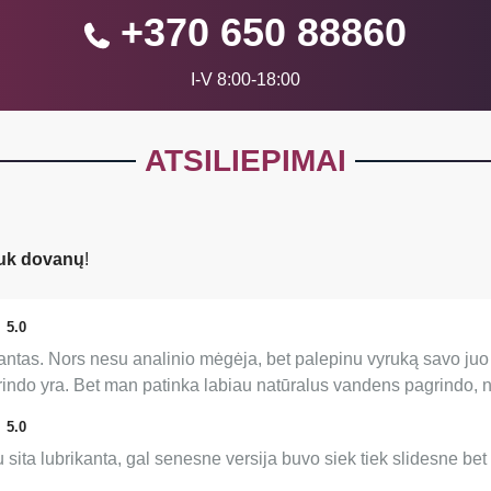
+370 650 88860
I-V 8:00-18:00
ATSILIEPIMAI
uk dovanų
!
5.0
antas. Nors nesu analinio mėgėja, bet palepinu vyruką savo juo ir 
rindo yra. Bet man patinka labiau natūralus vandens pagrindo, n
5.0
sita lubrikanta, gal senesne versija buvo siek tiek slidesne bet 