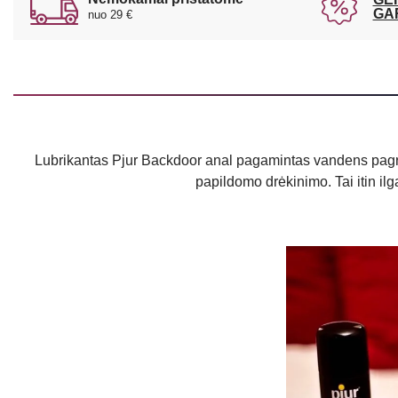
GA
nuo 29 €
Lubrikantas Pjur Backdoor anal pagamintas vandens pagrind
papildomo drėkinimo. Tai itin il