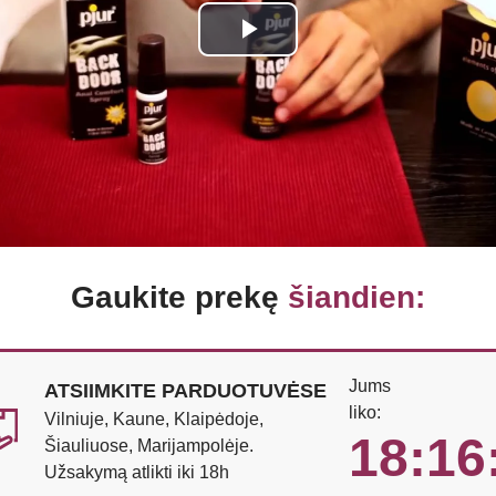
Play
Video
Gaukite prekę
šiandien:
Jums
ATSIIMKITE PARDUOTUVĖSE
liko:
Vilniuje, Kaune, Klaipėdoje,
18:16
Šiauliuose, Marijampolėje.
Užsakymą atlikti iki 18h