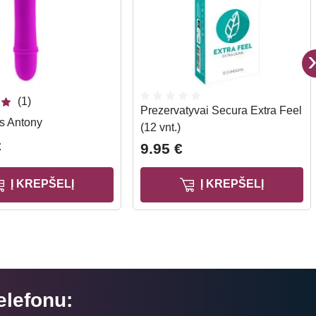
(1)
Prezervatyvai Secura Extra Feel
us Antony
(12 vnt.)
€
9.95 €
Į KREPŠELĮ
Į KREPŠELĮ
elefonu: