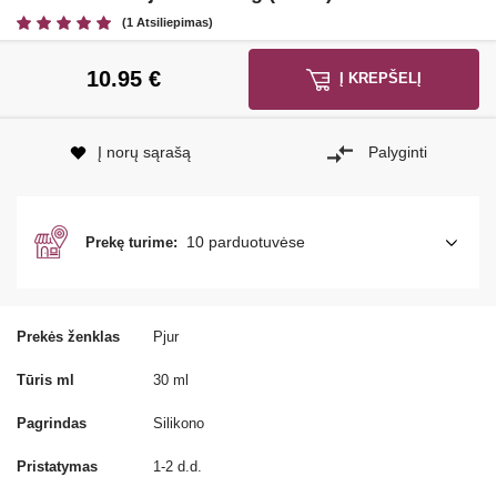
(1 Atsiliepimas)
10.95
€
Į KREPŠELĮ
Į norų sąrašą
Palyginti
10 parduotuvėse
Prekę turime:
Prekės ženklas
Pjur
Tūris ml
30 ml
Pagrindas
Silikono
Pristatymas
1-2 d.d.