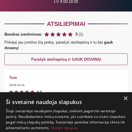
I-V 8:00-18:00
ATSILIEPIMAI
Bendras įvertinimas:
5
(1)
Pirkėjai jau įvertino šią prekę, parašyk atsiliepimą ir tu bei
gauk
dovanų
!
Parašyk atsiliepimą ir GAUK DOVANĄ!
Tom
2019-10-11
5.0
×
Very good price and product. Recommended.
Ši svetainė naudoja slapukus
Šioje svetainėje naudojami slapukai, siekiant pagerinti vartotojo
patirtį. Naudodamiesi mūsų svetaine, jūs sutinkate su visais slapukais
pagal mūsų slapukų politiką. Svetainėje pateikta informacija skirta tik
GYVENIMAS
pilnamečiams asmenims.
Skaityti daugiau
TRUMPAS.