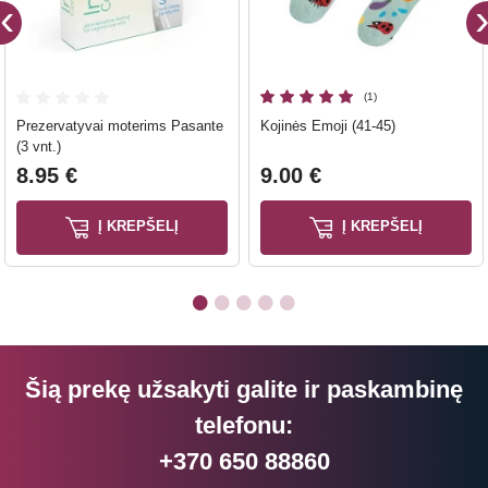
(1)
Prezervatyvai moterims Pasante
Kojinės Emoji (41-45)
(3 vnt.)
8.95 €
9.00 €
Į KREPŠELĮ
Į KREPŠELĮ
Šią prekę užsakyti galite ir paskambinę
telefonu:
+370 650 88860