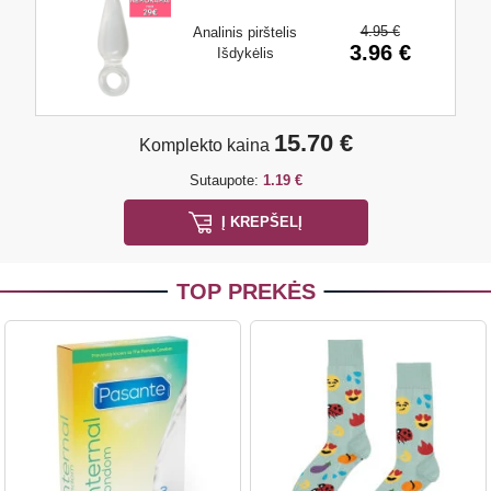
4.95 €
Analinis pirštelis
3.96 €
Išdykėlis
15.70 €
Komplekto kaina
Sutaupote:
1.19 €
Į KREPŠELĮ
TOP PREKĖS