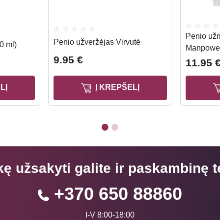
Penio užm
Penio užveržėjas Virvutė
0 ml)
Manpower
9.95 €
11.95 
LĮ
Į KREPŠELĮ
kę užsakyti galite ir paskambinę t
+370 650 88860
I-V 8:00-18:00