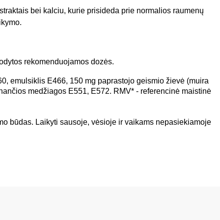
kstraktais bei kalciu, kurie prisideda prie normalios raumenų
aikymo.
 nurodytos rekomenduojamos dozės.
60, emulsiklis E466, 150 mg paprastojo geismio žievė (muira
nančios medžiagos E551, E572. RMV* - referencinė maistinė
imo būdas.
Laikyti sausoje, vėsioje ir vaikams nepasiekiamoje