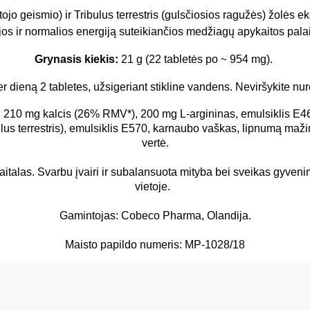
jo geismio) ir Tribulus terrestris (gulsčiosios ragužės) žolės e
jos ir normalios energiją suteikiančios medžiagų apykaitos pal
Grynasis kiekis:
21 g (22 tabletės po
~
954 mg).
per dieną 2 tabletes, užsigeriant stikline vandens. Neviršykite
, 210 mg kalcis (26% RMV*), 200 mg L-argininas, emulsiklis E4
s terrestris), emulsiklis E570,
karnaubo vaškas, lipnumą maži
vertė.
aitalas.
Svarbu įvairi ir subalansuota mityba bei sveikas gyven
vietoje.
Gamintojas: Cobeco Pharma, Olandija.
Maisto papildo numeris: MP-1028/18