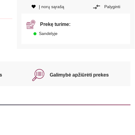
Į norų sąrašą
Palyginti
Prekę turime:
Sandėlyje
s
Galimybė apžiūrėti prekes