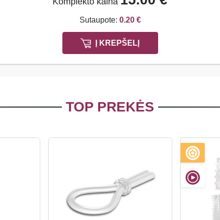
Komplekto kaina
Sutaupote:
0.20 €
Į KREPŠELĮ
TOP PREKĖS