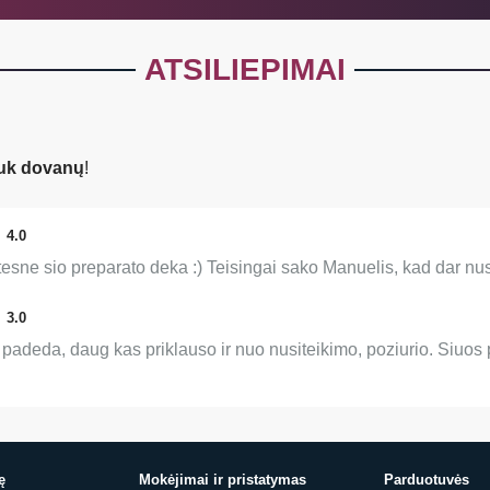
ATSILIEPIMAI
uk dovanų
!
4.0
irtesne sio preparato deka :) Teisingai sako Manuelis, kad dar nu
3.0
 padeda, daug kas priklauso ir nuo nusiteikimo, poziurio. Siuos p
ę
Mokėjimai ir pristatymas
Parduotuvės