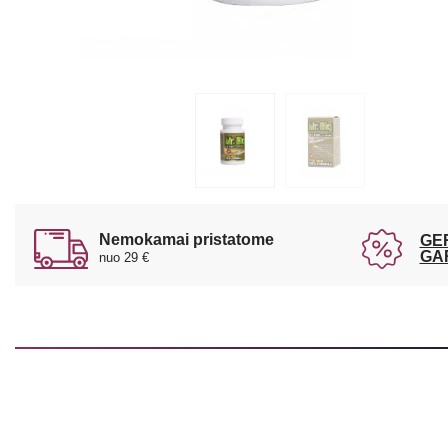
Nemokamai pristatome
GE
GA
nuo 29 €