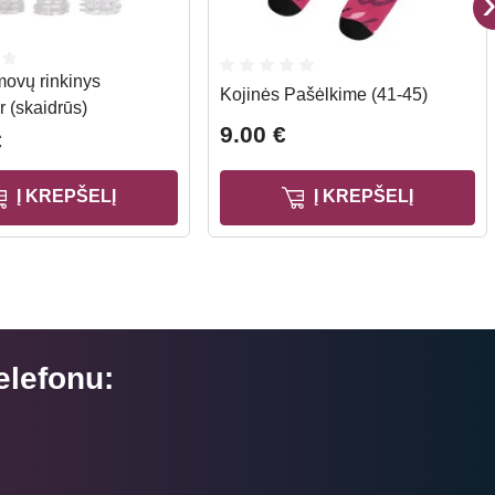
ovų rinkinys
Kojinės Pašėlkime (41-45)
 (skaidrūs)
9.00 €
€
Į KREPŠELĮ
Į KREPŠELĮ
elefonu: