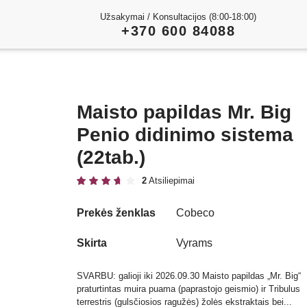
Užsakymai / Konsultacijos (8:00-18:00)
+370 600 84088
Maisto papildas Mr. Big
Penio didinimo sistema
(22tab.)
2
Atsiliepimai
Prekės ženklas
Cobeco
Skirta
Vyrams
SVARBU: galioji iki 2026.09.30 Maisto papildas „Mr. Big“
praturtintas muira puama (paprastojo geismio) ir Tribulus
terrestris (gulsčiosios ragužės) žolės ekstraktais bei...