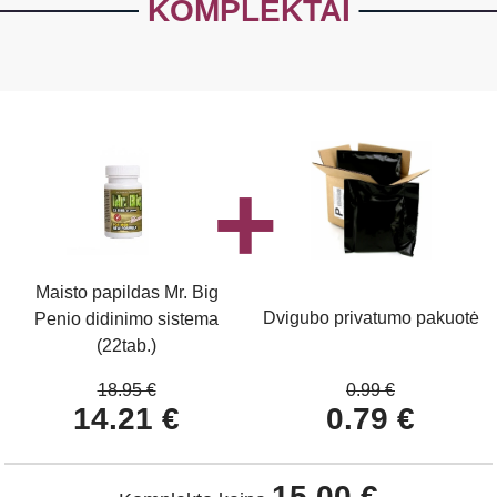
KOMPLEKTAI
Maisto papildas Mr. Big
Dvigubo privatumo pakuotė
Penio didinimo sistema
(22tab.)
18.95 €
0.99 €
14.21 €
0.79 €
15.00 €