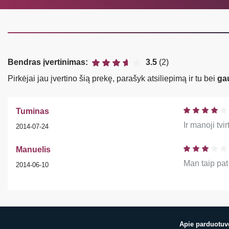
Bendras įvertinimas:
3.5
(2)
Pirkėjai jau įvertino šią prekę, parašyk atsiliepimą ir tu bei
ga
Tuminas
Ir manoji tv
2014-07-24
Manuelis
Man taip pat
2014-06-10
Apie parduotuv