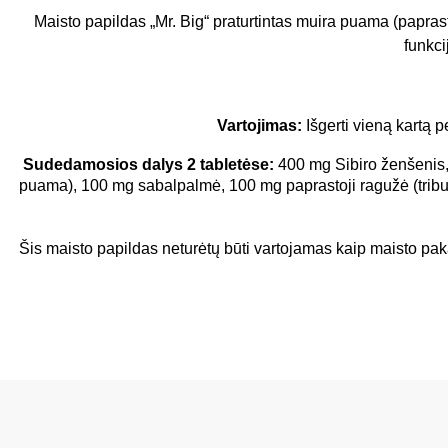
Maisto papildas „Mr. Big“ praturtintas muira puama (paprasto
funkci
Vartojimas:
Išgerti vieną kartą 
Sudedamosios dalys 2 tabletėse:
400 mg
Sibiro ženšenis
puama), 100 mg sabalpalmė, 100 mg paprastoji ragužė (tribulu
Šis maisto papildas neturėtų būti vartojamas kaip maisto pak