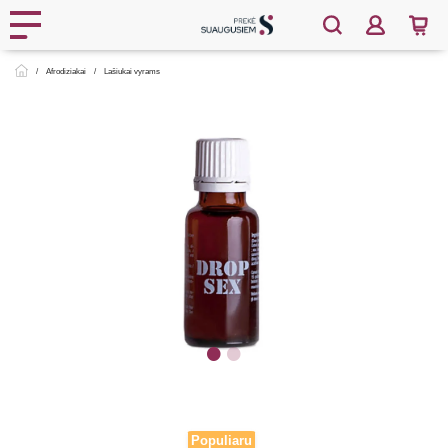
Afrodiziakai
Lašiukai vyrams
Populiaru