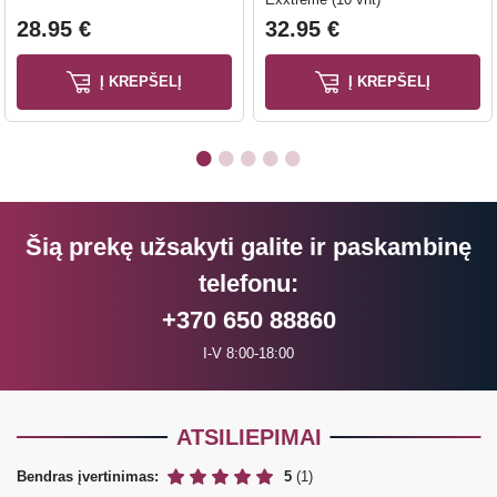
28.95 €
32.95 €
Į KREPŠELĮ
Į KREPŠELĮ
Šią prekę užsakyti galite ir paskambinę
telefonu:
+370 650 88860
I-V 8:00-18:00
ATSILIEPIMAI
Bendras įvertinimas:
5
(1)