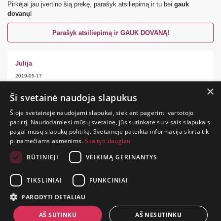
Pirkėjai jau įvertino šią prekę, parašyk atsiliepimą ir tu bei
gauk
dovanų
!
Parašyk atsiliepimą ir GAUK DOVANĄ!
Julija
2019-05-17
×
5.0
Ši svetainė naudoja slapukus
Veikia labai gerai, suaštrina pojūčius ir man, ir draugui.
Šioje svetainėje naudojami slapukai, siekiant pagerinti vartotojo
patirtį. Naudodamiesi mūsų svetaine, jūs sutinkate su visais slapukais
pagal mūsų slapukų politiką. Svetainėje pateikta informacija skirta tik
pilnamečiams asmenims.
Skaityti daugiau
GYVENIMAS
TRUMPAS.
BŪTINIEJI
VEIKIMĄ GERINANTYS
PATIRK
NUOTYKĮ.
TIKSLINIAI
FUNKCINIAI
+370 650 88860
PARODYTI DETALIAU
prekes@suaugusiems.lt
AŠ SUTINKU
AŠ NESUTINKU