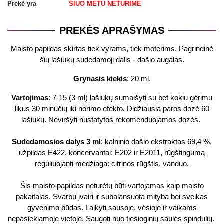
Prekė yra
ŠIUO METU NETURIME
PREKĖS APRAŠYMAS
Maisto papildas skirtas tiek vyrams, tiek moterims. Pagrindinė
šių lašiukų sudedamoji dalis - dašio augalas.
Grynasis kiekis
: 20 ml.
Vartojimas
: 7-15 (3 ml) lašiukų sumaišyti su bet kokiu gėrimu
likus 30 minučių iki norimo efekto. Didžiausia paros dozė 60
lašiukų. Neviršyti nustatytos rekomenduojamos dozės.
Sudedamosios dalys 3 ml
: kalninio dašio ekstraktas 69,4 %,
užpildas E422, koncervantai: E202 ir E2011, rūgštingumą
reguliuojanti medžiaga: citrinos rūgštis, vanduo.
Šis maisto papildas neturėtų būti vartojamas kaip maisto
pakaitalas. Svarbu įvairi ir subalansuota mityba bei sveikas
gyvenimo būdas. Laikyti sausoje, vėsioje ir vaikams
nepasiekiamoje vietoje. Saugoti nuo tiesioginių saulės spindulių.