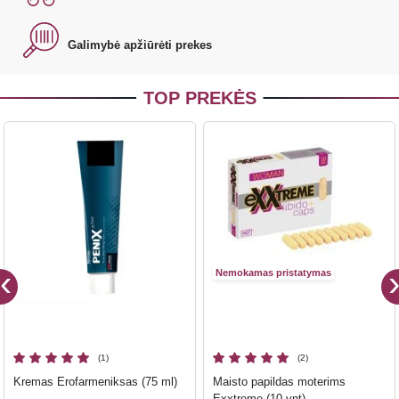
Galimybė apžiūrėti prekes
TOP PREKĖS
Nemokamas pristatymas
(1)
(2)
Kremas Erofarmeniksas (75 ml)
Maisto papildas moterims
Exxtreme (10 vnt)