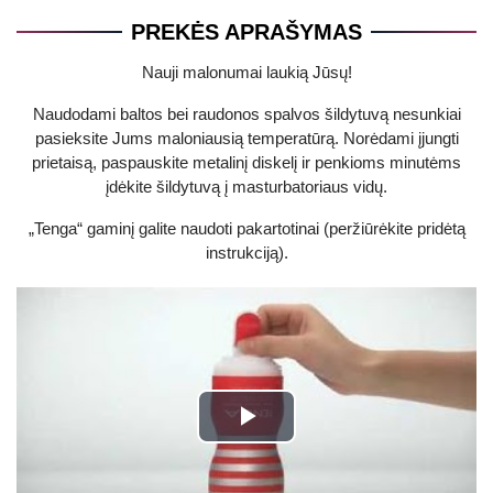
PREKĖS APRAŠYMAS
Nauji malonumai laukią Jūsų!
Naudodami baltos bei raudonos spalvos šildytuvą nesunkiai
pasieksite Jums maloniausią temperatūrą. Norėdami įjungti
prietaisą, paspauskite metalinį diskelį ir penkioms minutėms
įdėkite šildytuvą į masturbatoriaus vidų.
„Tenga“ gaminį galite naudoti pakartotinai (peržiūrėkite pridėtą
instrukciją).
Play
Video