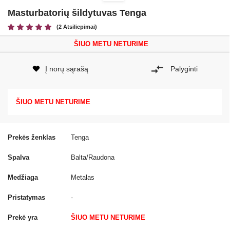
Masturbatorių šildytuvas Tenga
(2 Atsiliepimai)
ŠIUO METU NETURIME
Į norų sąrašą
Palyginti
ŠIUO METU NETURIME
Prekės ženklas
Tenga
Spalva
Balta/Raudona
Medžiaga
Metalas
Pristatymas
-
Prekė yra
ŠIUO METU NETURIME