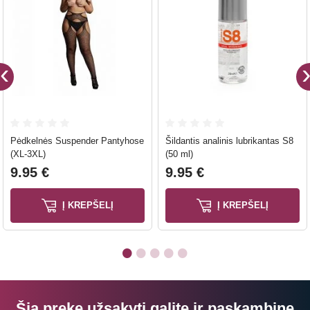
Pėdkelnės Suspender Pantyhose
Šildantis analinis lubrikantas S8
(XL-3XL)
(50 ml)
9.95 €
9.95 €
Į KREPŠELĮ
Į KREPŠELĮ
Šią prekę užsakyti galite ir paskambinę