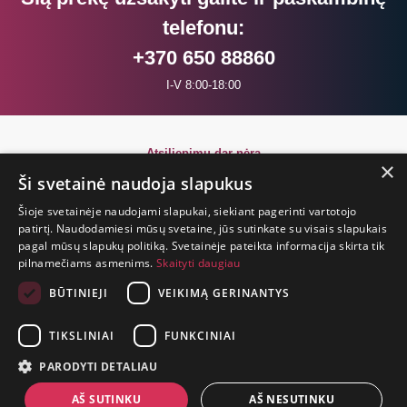
telefonu:
+370 650 88860
I-V 8:00-18:00
Atsiliepimų dar nėra
×
Būkite pirmi!
Ši svetainė naudoja slapukus
Šioje svetainėje naudojami slapukai, siekiant pagerinti vartotojo
Parašyk atsiliepimą ir GAUK DOVANĄ!
patirtį. Naudodamiesi mūsų svetaine, jūs sutinkate su visais slapukais
pagal mūsų slapukų politiką. Svetainėje pateikta informacija skirta tik
pilnamečiams asmenims.
Skaityti daugiau
GYVENIMAS
TRUMPAS.
BŪTINIEJI
VEIKIMĄ GERINANTYS
PATIRK
NUOTYKĮ.
TIKSLINIAI
FUNKCINIAI
+370 650 88860
PARODYTI DETALIAU
prekes@suaugusiems.lt
AŠ SUTINKU
AŠ NESUTINKU