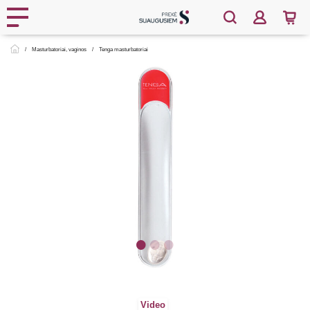
Masturbatoriai, vaginos
Tenga masturbatoriai
Video