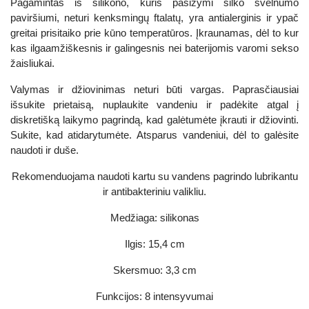
Pagamintas iš silikono, kuris pasižymi šilko švelnumo
paviršiumi, neturi kenksmingų ftalatų, yra antialerginis ir ypač
greitai prisitaiko prie kūno temperatūros. Įkraunamas, dėl to kur
kas ilgaamžiškesnis ir galingesnis nei baterijomis varomi sekso
žaisliukai.
Valymas ir džiovinimas neturi būti vargas. Paprasčiausiai
išsukite prietaisą, nuplaukite vandeniu ir padėkite atgal į
diskretišką laikymo pagrindą, kad galėtumėte įkrauti ir džiovinti.
Sukite, kad atidarytumėte. Atsparus vandeniui, dėl to galėsite
naudoti ir duše.
Rekomenduojama naudoti kartu su vandens pagrindo lubrikantu
ir antibakteriniu valikliu.
Medžiaga: silikonas
Ilgis: 15,4 cm
Skersmuo: 3,3 cm
Funkcijos: 8 intensyvumai