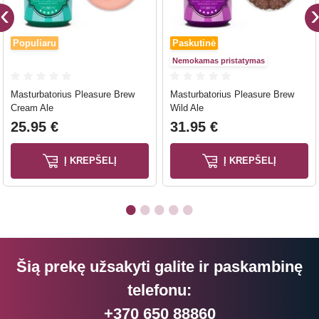
Populiaru
Paskutinė
Nemokamas pristatymas
Masturbatorius Pleasure Brew
Masturbatorius Pleasure Brew
Cream Ale
Wild Ale
25.95 €
31.95 €
Į KREPŠELĮ
Į KREPŠELĮ
Šią prekę užsakyti galite ir paskambinę
telefonu:
+370 650 88860