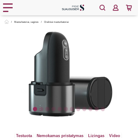
Masturbatoriai, vaginos
Oraliniai masturbatoriai
Testuota
Nemokamas pristatymas
Lizingas
Video