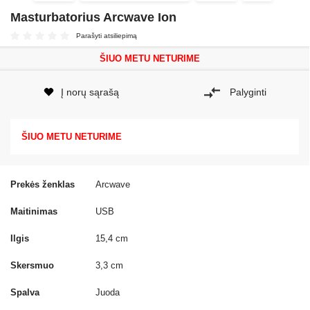
Masturbatorius Arcwave Ion
Parašyti atsiliepimą
ŠIUO METU NETURIME
Į norų sąrašą
Palyginti
ŠIUO METU NETURIME
Prekės ženklas
Arcwave
Maitinimas
USB
Ilgis
15,4 cm
Skersmuo
3,3 cm
Spalva
Juoda