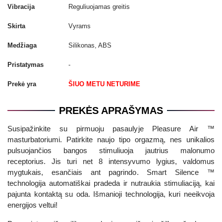
Vibracija
Reguliuojamas greitis
Skirta
Vyrams
Medžiaga
Silikonas, ABS
Pristatymas
-
Prekė yra
ŠIUO METU NETURIME
PREKĖS APRAŠYMAS
Susipažinkite su pirmuoju pasaulyje Pleasure Air ™
masturbatoriumi. Patirkite naujo tipo orgazmą, nes unikalios
pulsuojančios bangos stimuliuoja jautrius malonumo
receptorius. Jis turi net 8 intensyvumo lygius, valdomus
mygtukais, esančiais ant pagrindo. Smart Silence ™
technologija automatiškai pradeda ir nutraukia stimuliaciją, kai
pajunta kontaktą su oda. Išmanioji technologija, kuri neeikvoja
energijos veltui!