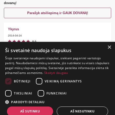
dovanų
!
Parašyk atsiliepimą ir GAUK DOVANĄ!
Ykyrus
2014-04-24
5.0
×
sitas uz pirminius tengas daug geresnis
Ši svetainė naudoja slapukus
Šioje svetainėje naudojami slapukai, siekiant pagerinti vartotojo
patirtį. Naudodamiesi mūsų svetaine, jūs sutinkate su visais slapukais
pagal mūsų slapukų politiką. Svetainėje pateikta informacija skirta tik
GYVENIMAS
pilnamečiams asmenims.
Skaityti daugiau
TRUMPAS.
PATIRK
BŪTINIEJI
VEIKIMĄ GERINANTYS
NUOTYKĮ.
TIKSLINIAI
FUNKCINIAI
+370 650 88860
PARODYTI DETALIAU
prekes@suaugusiems.lt
AŠ SUTINKU
AŠ NESUTINKU
P. Lukšio g. 2, Vilnius ("Sigma" teritorija)