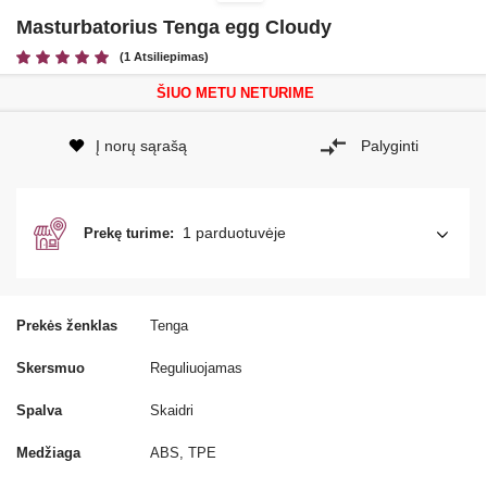
Masturbatorius Tenga egg Cloudy
(1 Atsiliepimas)
ŠIUO METU NETURIME
Į norų sąrašą
Palyginti
1 parduotuvėje
Prekę turime:
Prekės ženklas
Tenga
Skersmuo
Reguliuojamas
Spalva
Skaidri
Medžiaga
ABS, TPE