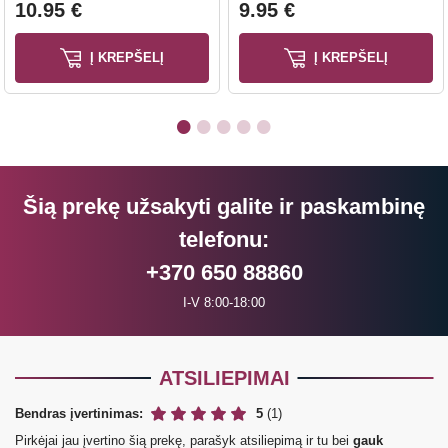
10.95 €
9.95 €
Į KREPŠELĮ
Į KREPŠELĮ
Šią prekę užsakyti galite ir paskambinę
telefonu:
+370 650 88860
I-V 8:00-18:00
ATSILIEPIMAI
Bendras įvertinimas:
5
(1)
Pirkėjai jau įvertino šią prekę, parašyk atsiliepimą ir tu bei
gauk