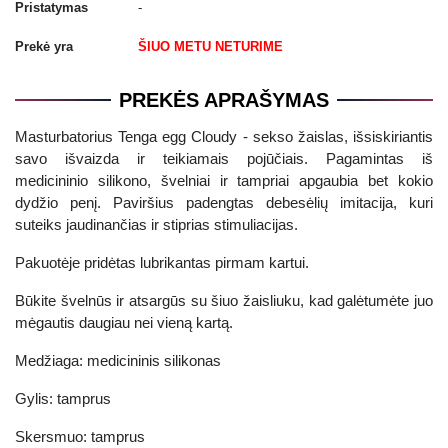
Pristatymas
-
Prekė yra
ŠIUO METU NETURIME
PREKĖS APRAŠYMAS
Masturbatorius Tenga egg Cloudy - sekso žaislas, išsiskiriantis
savo išvaizda ir teikiamais pojūčiais. Pagamintas iš
medicininio silikono, švelniai ir tampriai apgaubia bet kokio
dydžio penį. Paviršius padengtas debesėlių imitacija, kuri
suteiks jaudinančias ir stiprias stimuliacijas.
Pakuotėje pridėtas lubrikantas pirmam kartui.
Būkite švelnūs ir atsargūs su šiuo žaisliuku, kad galėtumėte juo
mėgautis daugiau nei vieną kartą.
Medžiaga: medicininis silikonas
Gylis: tamprus
Skersmuo: tamprus