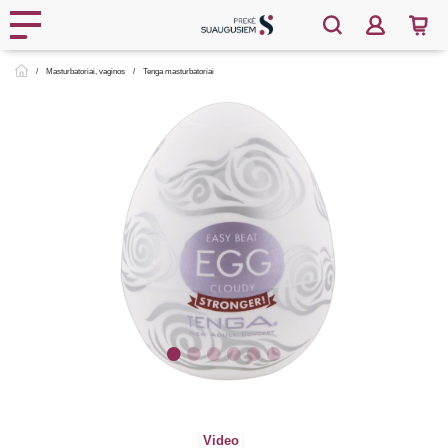
Masturbatoriai, vaginos
Tenga masturbatoriai
Video