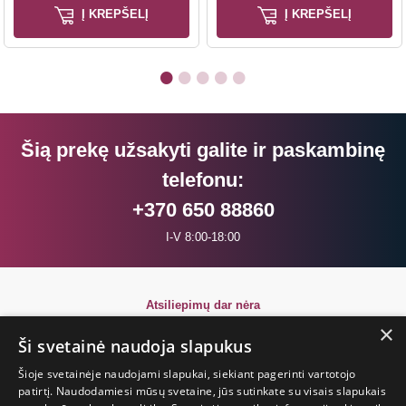
Į KREPŠELĮ
Į KREPŠELĮ
Šią prekę užsakyti galite ir paskambinę
telefonu:
+370 650 88860
I-V 8:00-18:00
Atsiliepimų dar nėra
Būkite pirmi!
×
Ši svetainė naudoja slapukus
Parašyk atsiliepimą ir GAUK DOVANĄ!
Šioje svetainėje naudojami slapukai, siekiant pagerinti vartotojo
patirtį. Naudodamiesi mūsų svetaine, jūs sutinkate su visais slapukais