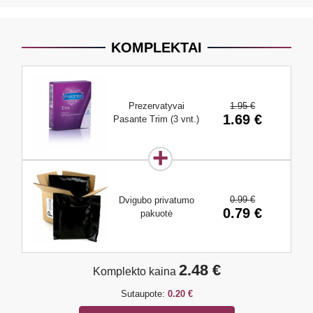
KOMPLEKTAI
1.95 €
Prezervatyvai
1.69 €
Pasante Trim (3 vnt.)
0.99 €
Dvigubo privatumo
0.79 €
pakuotė
2.48 €
Komplekto kaina
Sutaupote:
0.20 €