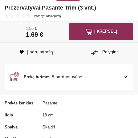
Prezervatyvai Pasante Trim (3 vnt.)
Parašyti atsiliepimą
1.95 €
Į KREPŠELĮ
1.69
€
Į norų sąrašą
Palyginti
8 parduotuvėse
Prekę turime:
Prekės ženklas
Pasante
Ilgis
18 cm
Spalva
Skaidri