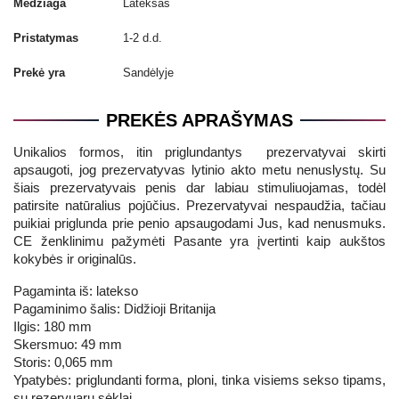
Medžiaga
Lateksas
Pristatymas
1-2 d.d.
Prekė yra
Sandėlyje
PREKĖS APRAŠYMAS
Unikalios formos, itin priglundantys prezervatyvai skirti
apsaugoti, jog prezervatyvas lytinio akto metu nenuslystų. Su
šiais prezervatyvais penis dar labiau stimuliuojamas, todėl
patirsite natūralius pojūčius. Prezervatyvai nespaudžia, tačiau
puikiai priglunda prie penio apsaugodami Jus, kad nenusmuks.
CE ženklinimu pažymėti Pasante yra įvertinti kaip aukštos
kokybės ir originalūs.
Pagaminta iš: latekso
Pagaminimo šalis: Didžioji Britanija
Ilgis: 180 mm
Skersmuo: 49 mm
Storis: 0,065 mm
Ypatybės: priglundanti forma, ploni, tinka visiems sekso tipams,
su rezervuaru sėklai