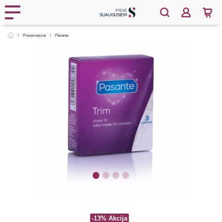
Prezervatyvai
Pasante
-13%
Akcija