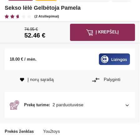
Sekso lėlė Gelbėtoja Pamela
(2 Atsiliepimai)
74.95 €
Į KREPŠELĮ
52.46
€
18.00 € / mėn.
Į norų sąrašą
Palyginti
2 parduotuvėse
Prekę turime:
Prekės ženklas
You2toys