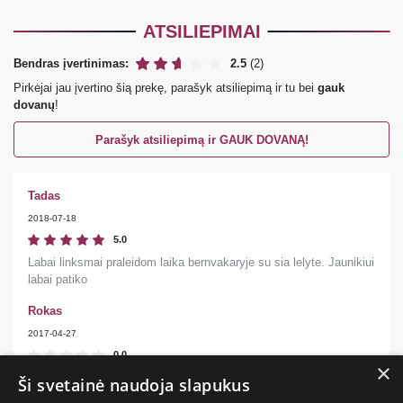
ATSILIEPIMAI
Bendras įvertinimas:
2.5
(2)
Pirkėjai jau įvertino šią prekę, parašyk atsiliepimą ir tu bei
gauk
dovanų
!
Parašyk atsiliepimą ir GAUK DOVANĄ!
Tadas
2018-07-18
5.0
Labai linksmai praleidom laika bernvakaryje su sia lelyte. Jaunikiui
labai patiko
Rokas
2017-04-27
0.0
×
Gal ir neblogai butu išbandyti
Ši svetainė naudoja slapukus