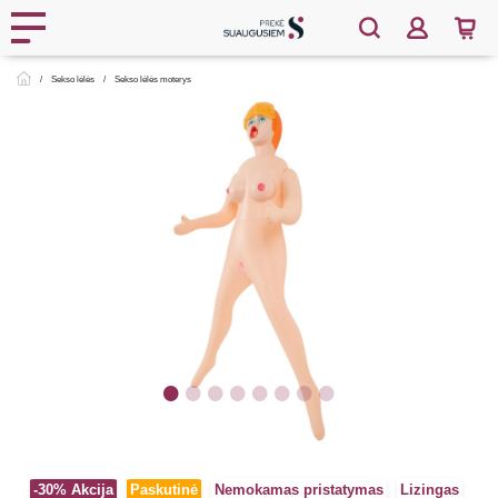
Sekso lėlės
Sekso lėlės moterys
-30%
Akcija
Paskutinė
Nemokamas pristatymas
Lizingas