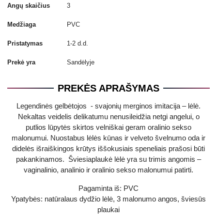
Angų skaičius
3
Medžiaga
PVC
Pristatymas
1-2 d.d.
Prekė yra
Sandėlyje
PREKĖS APRAŠYMAS
Legendinės gelbėtojos - svajonių merginos imitacija – lėlė.
Nekaltas veidelis delikatumu nenusileidžia netgi angelui, o
putlios lūpytės skirtos velniškai geram oralinio sekso
malonumui. Nuostabus lėlės kūnas ir velveto švelnumo oda ir
didelės išraiškingos krūtys iššokusiais speneliais prašosi būti
pakankinamos. Šviesiaplaukė lėlė yra su trimis angomis –
vaginalinio, analinio ir oralinio sekso malonumui patirti.
Pagaminta iš: PVC
Ypatybės: natūralaus dydžio lėlė, 3 malonumo angos, šviesūs
plaukai