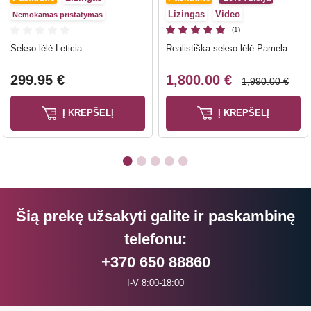
Lizingas
Video
Nemokamas pristatymas
(1)
Sekso lėlė Leticia
Realistiška sekso lėlė Pamela
299.95 €
1,800.00 €
1,990.00 €
Į KREPŠELĮ
Į KREPŠELĮ
Šią prekę užsakyti galite ir paskambinę
telefonu:
+370 650 88860
I-V 8:00-18:00