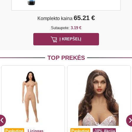
65.21 €
Komplekto kaina
Sutaupote:
3.19 €
Į KREPŠELĮ
TOP PREKĖS
Paskutinė
Lizingas
Paskutinė
-10%
Akcija