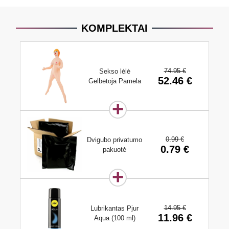
KOMPLEKTAI
74.95 €
Sekso lėlė
52.46 €
Gelbėtoja Pamela
0.99 €
Dvigubo privatumo
0.79 €
pakuotė
14.95 €
Lubrikantas Pjur
11.96 €
Aqua (100 ml)