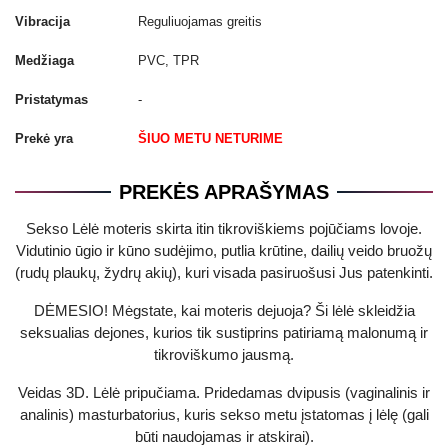
Vibracija
Reguliuojamas greitis
Medžiaga
PVC, TPR
Pristatymas
-
Prekė yra
ŠIUO METU NETURIME
PREKĖS APRAŠYMAS
Sekso Lėlė moteris skirta itin tikroviškiems pojūčiams lovoje.
Vidutinio ūgio ir kūno sudėjimo, putlia krūtine, dailių veido bruožų
(rudų plaukų, žydrų akių), kuri visada pasiruošusi Jus patenkinti.
DĖMESIO! Mėgstate, kai moteris dejuoja? Ši lėlė skleidžia
seksualias dejones, kurios tik sustiprins patiriamą malonumą ir
tikroviškumo jausmą.
Veidas 3D. Lėlė pripučiama. Pridedamas dvipusis (vaginalinis ir
analinis) masturbatorius, kuris sekso metu įstatomas į lėlę (gali
būti naudojamas ir atskirai).