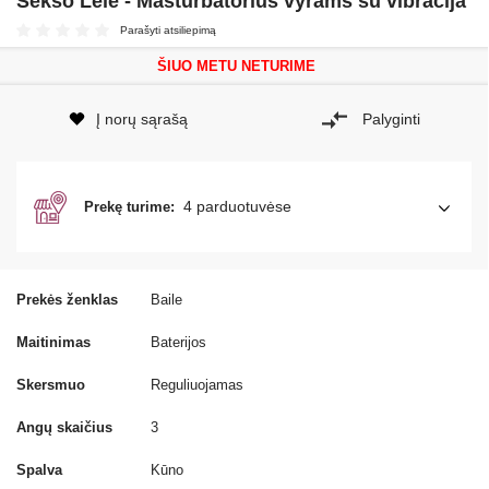
Sekso Lėlė - Masturbatorius vyrams su vibracija
Parašyti atsiliepimą
ŠIUO METU NETURIME
Į norų sąrašą
Palyginti
4 parduotuvėse
Prekę turime:
Prekės ženklas
Baile
Maitinimas
Baterijos
Skersmuo
Reguliuojamas
Angų skaičius
3
Spalva
Kūno