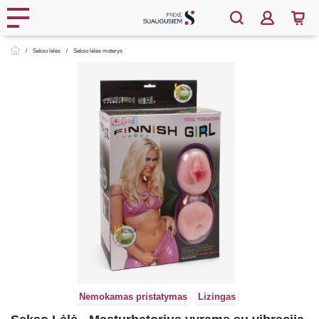
Sekso lėlės
Sekso lėlės moterys
Nemokamas pristatymas
Lizingas