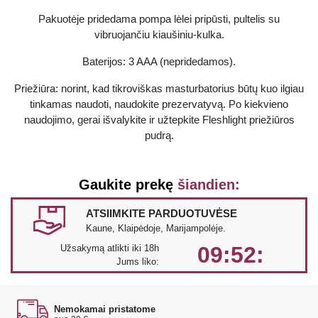
Pakuotėje pridedama pompa lėlei pripūsti, pultelis su
vibruojančiu kiaušiniu-kulka.
Baterijos: 3 AAA (nepridedamos).
Priežiūra: norint, kad tikroviškas masturbatorius būtų kuo ilgiau
tinkamas naudoti, naudokite prezervatyvą. Po kiekvieno
naudojimo, gerai išvalykite ir užtepkite
Fleshlight priežiūros
pudrą
.
Gaukite prekę
šiandien:
ATSIIMKITE PARDUOTUVĖSE
Kaune, Klaipėdoje, Marijampolėje.
09:52:
Užsakymą atlikti iki 18h
Jums liko:
Nemokamai pristatome