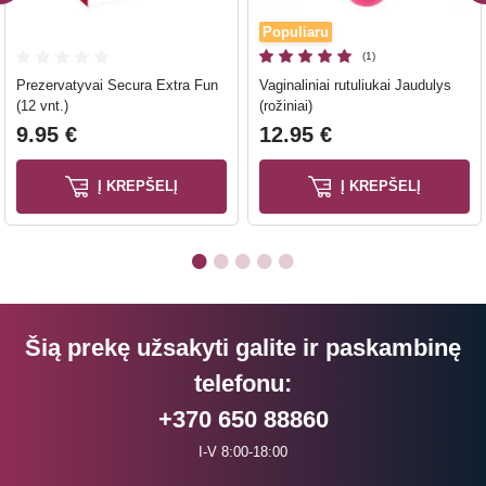
Populiaru
(1)
Prezervatyvai Secura Extra Fun
Vaginaliniai rutuliukai Jaudulys
(12 vnt.)
(rožiniai)
9.95 €
12.95 €
Į KREPŠELĮ
Į KREPŠELĮ
Šią prekę užsakyti galite ir paskambinę
telefonu:
+370 650 88860
I-V 8:00-18:00