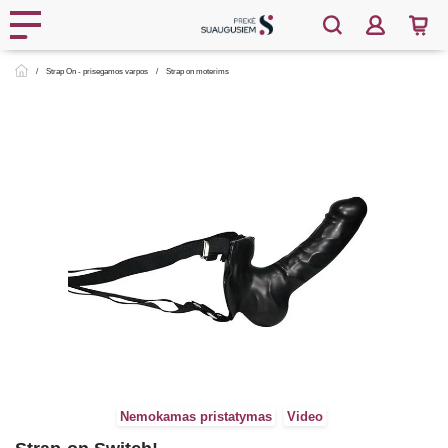
Strap On - prisegamos varpos
Strap on moterims
Nemokamas pristatymas
Video