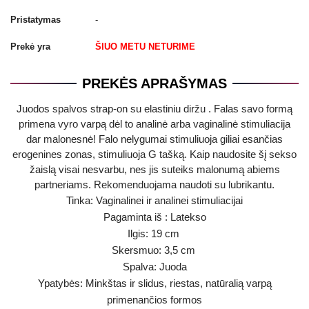
Pristatymas
-
Prekė yra
ŠIUO METU NETURIME
PREKĖS APRAŠYMAS
Juodos spalvos strap-on su elastiniu diržu . Falas savo formą
primena vyro varpą dėl to analinė arba vaginalinė stimuliacija
dar malonesnė
!
Falo nelygumai stimuliuoja giliai esančias
erogenines zonas, stimuliuoja G tašką. Kaip naudosite šį sekso
žaislą visai nesvarbu, nes jis suteiks malonumą abiems
partneriams. Rekomenduojama naudoti su lubrikantu.
Tinka: Vaginalinei ir analinei stimuliacijai
Pagaminta iš : Latekso
Ilgis: 19 cm
Skersmuo: 3,5 cm
Spalva: Juoda
Ypatybės: Minkštas ir slidus, riestas, natūralią varpą
primenančios formos