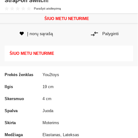
Strap-on Switch!
Parašyti atsiliepimą
ŠIUO METU NETURIME
Į norų sąrašą
Palyginti
ŠIUO METU NETURIME
Prekės ženklas
You2toys
Ilgis
19 cm
Skersmuo
4 cm
Spalva
Juoda
Skirta
Moterims
Medžiaga
Elastanas, Lateksas