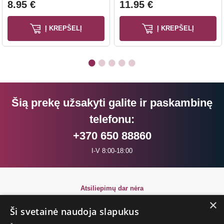
8.95 €
11.95 €
Į KREPŠELĮ
Į KREPŠELĮ
Šią prekę užsakyti galite ir paskambinę
telefonu:
+370 650 88860
I-V 8:00-18:00
Atsiliepimų dar nėra
Būkite pirmi!
×
Ši svetainė naudoja slapukus
Parašyk atsiliepimą ir GAUK DOVANĄ!